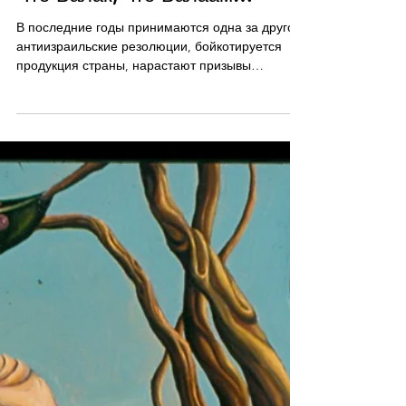
Леонид Банчик
27 янв. 2018 г.
7 мин. чтения
Что Валак, что Валаам…
В последние годы принимаются одна за другой
антиизраильские резолюции, бойкотируется
продукция страны, нарастают призывы
противников к...