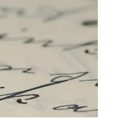
большой рыбы, а быть может,
и кита
Глава первая, в которой царь Израиля
посылает за Ионой своего вельможу В
Завулоновом уделе на отложистых холмах, где
об идолах радели,...