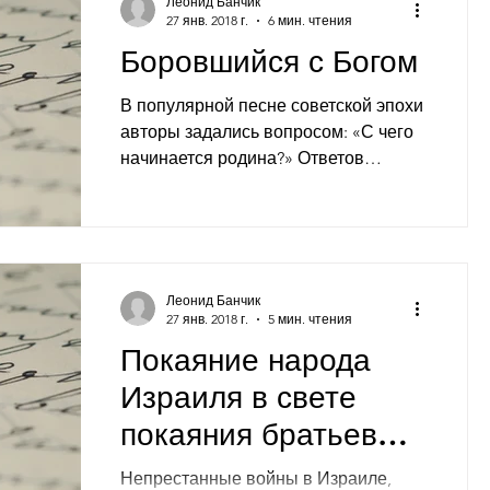
Леонид Банчик
27 янв. 2018 г.
6 мин. чтения
Боровшийся с Богом
В популярной песне советской эпохи
авторы задались вопросом: «С чего
начинается родина?» Ответов
оказалось много, хватило на три...
Леонид Банчик
27 янв. 2018 г.
5 мин. чтения
Покаяние народа
Израиля в свете
покаяния братьев
Иосифа
Непрестанные войны в Израиле,