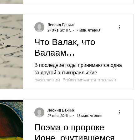
Леонид Банчик
27 янв. 2018 г.
7 мин. чтения
Что Валак, что
Валаам…
В последние годы принимаются одна
за другой антиизраильские
резолюции, бойкотируется продукция
страны, нарастают призывы
противников к...
Леонид Банчик
27 янв. 2018 г.
18 мин. чтения
Поэма о пророке
Ионе, очутившемся