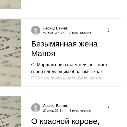
постоянная угроза начала третьей
мировой войны, заставляет всех
христиан особенно задуматься о
последних ...
Леонид Банчик
27 янв. 2018 г.
6 мин. чтения
Безымянная жена
Маноя
С. Маршак описывает неизвестного
героя следующим образом: «Знак
ГТО 1 на груди у него. Больше не
знают о нём ничего». Героиня
нашего...
Леонид Банчик
27 янв. 2018 г.
6 мин. чтения
О красной корове,