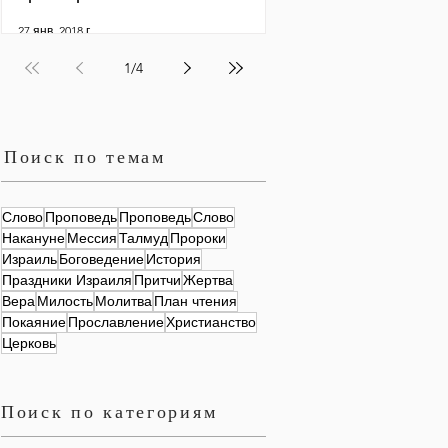
27 янв. 2018 г.
1
/
4
Поиск по темам
Слово
Проповедь
Проповедь
Слово
Накануне
Мессия
Талмуд
Пророки
Израиль
Боговедение
История
Праздники Израиля
Притчи
Жертва
Вера
Милость
Молитва
План чтения
Покаяние
Прославление
Христианство
Церковь
Поиск по категориям