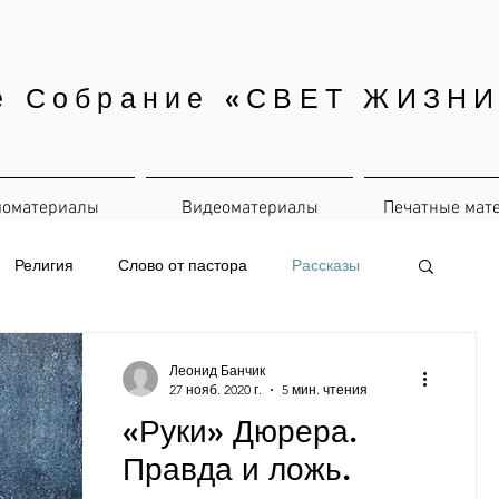
е Собрание «СВЕТ ЖИЗНИ
иоматериалы
Видеоматериалы
Печатные мат
Религия
Слово от пастора
Рассказы
е материалы
Ежедневная рассылка
Леонид Банчик
27 нояб. 2020 г.
5 мин. чтения
«Руки» Дюрера.
Правда и ложь.