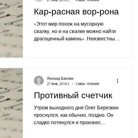
Кар-расная вор-рона
«Этот мир похож на мусорную
свалку, но и на свалке можно найти
драгоценный камень». Неизвестный
мыслитель Рано утром серые
вороны по...
Леонид Банчик
27 янв. 2018 г.
3 мин. чтения
Противный счетчик
Утром выходного дня Олег Березкин
проснулся, как обычно, поздно. Он
сладко потянулся и произнес
любимые слова: - И жизнь хороша, и
жить...