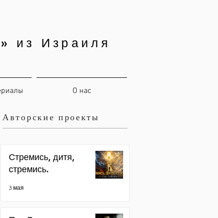
» из Израиля
ериалы
О нас
Авторские проекты
Стремись, дитя,
стремись.
3 мая