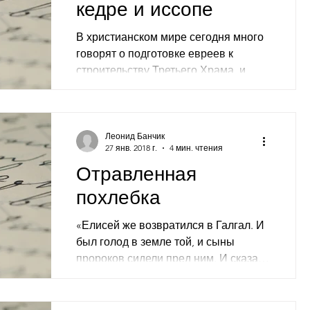
кедре и иссопе
В христианском мире сегодня много
говорят о подготовке евреев к
строительству Третьего Храма, и
значительно реже – о «пара адума»
(рыжей...
Леонид Банчик
27 янв. 2018 г.
4 мин. чтения
Отравленная
похлебка
«Елисей же возвратился в Галгал. И
был голод в земле той, и сыны
пророков сидели пред ним. И сказал
он слуге своему: поставь большой...