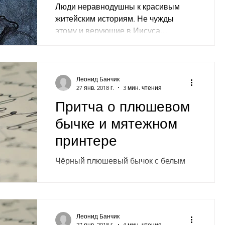
Люди неравнодушны к красивым
житейским историям. Не чужды
этому и верующие в Иисуса.
Особенно, если рассказ носит
духовный, назидательный...
Леонид Банчик
27 янв. 2018 г.
3 мин. чтения
Притча о плюшевом
бычке и мятежном
принтере
Чёрный плюшевый бычок с белым
хохолком гордо, словно победитель в
корриде, восседал на новеньком
принтере. Ещё вчера он мучился на...
Леонид Банчик
27 янв. 2018 г.
4 мин. чтения