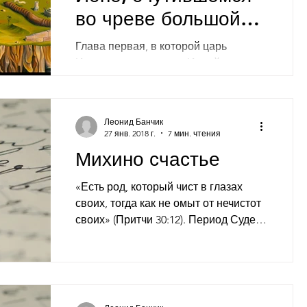
во чреве большой
рыбы, а быть может,
Глава первая, в которой царь
и кита
Израиля посылает за Ионой своего
вельможу В Завулоновом уделе на
отложистых холмах, где об идолах
радели,...
Леонид Банчик
27 янв. 2018 г.
7 мин. чтения
Михино счастье
«Есть род, который чист в глазах
своих, тогда как не омыт от нечистот
своих» (Притчи 30:12). Период Судей
– время самообмана и...