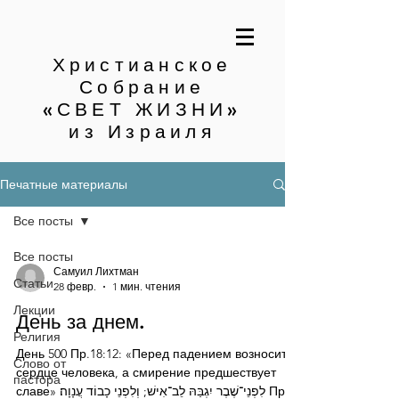
Христианское
Собрание
«СВЕТ ЖИЗНИ»
из Израиля
Печатные материалы
Все посты
Все посты
Самуил Лихтман
Статьи
28 февр.
1 мин. чтения
Лекции
День за днем.
Религия
День 500 Пр.18:12: «Перед падением возносится
Слово от
сердце человека, а смирение предшествует
пастора
славе» לִפְנֵי־שֶׁבֶר יִגְבַּהּ לֵב־אִישׁ; וְלִפְנֵי כָבוֹד עֲנָוָה׃ Пред