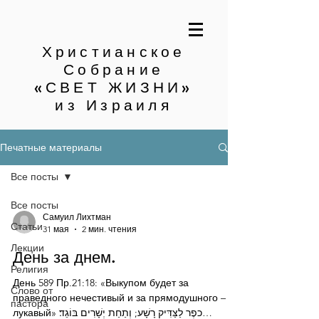
Христианское
Собрание
«СВЕТ ЖИЗНИ»
из Израиля
Печатные материалы
Все посты
Все посты
Самуил Лихтман
Статьи
31 мая
2 мин. чтения
Лекции
День за днем.
Религия
День 589 Пр.21:18: «Выкупом будет за
Слово от
праведного нечестивый и за прямодушного –
пастора
лукавый» כפֶר לַצַּדִּיק רָשָׁע; וְתַחַת יְשָׁרִים בּוֹגֵד׃