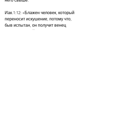
него свыше.
Иак.1:12: «Блажен человек, который 
переносит искушение, потому что, 
быв испытан, он получит венец 
жизни, который обещал Господь 
любящим Его»
Слово
Проповедь
Ежедневная рассылка
Смотреть все
Недавние посты