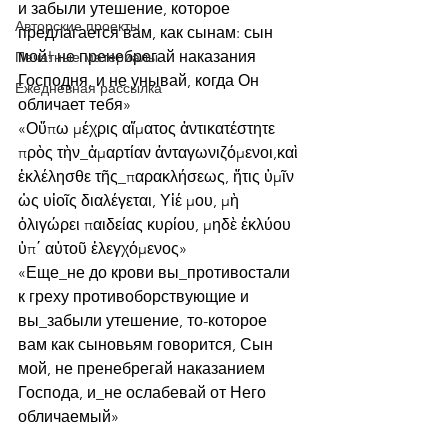
и забыли утешение, которое 
Авторские проекты
предлагается вам, как сынам: сын 
мой! не пренебрегай наказания 
Печатные материалы
Господня, и не унывай, когда Он 
Ежедневная рассылка
обличает тебя»
«Οὔπω μέχρις αἵματος ἀντικατέστητε 
πρὸς τὴν_ἁμαρτίαν ἀνταγωνιζόμενοι,καὶ 
ἐκλέλησθε τῆς_παρακλήσεως, ἥτις ὑμῖν 
ὡς υἱοῖς διαλέγεται, Υἱέ μου, μὴ 
ὀλιγώρει παιδείας κυρίου, μηδὲ ἐκλύου 
ὑπ΄ αὐτοῦ ἐλεγχόμενος»
«Еще_не до крови вы_противостали 
к греху противоборствующие и 
вы_забыли утешение, то-которое 
вам как сыновьям говорится, Сын 
мой, не пренебрегай наказанием 
Господа, и_не ослабевай от Него 
обличаемый»