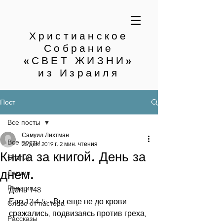
Христианское
Собрание
«СВЕТ ЖИЗНИ»
из Израиля
Пост
Все посты
Самуил Лихтман
Все посты
26 дек. 2019 г.
2 мин. чтения
Книга за книгой. День за
Статьи
днем.
Лекции
Религия
День 148
Евр.12:4-5: «Вы еще не до крови 
Слово от пастора
сражались, подвизаясь против греха, 
Рассказы