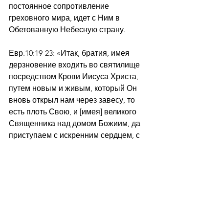
постоянное сопротивление 
греховного мира, идет с Ним в 
Обетованную Небесную страну.
Евр.10:19-23: «Итак, братия, имея 
дерзновение входить во святилище 
посредством Крови Иисуса Христа, 
путем новым и живым, который Он 
вновь открыл нам через завесу, то 
есть плоть Свою, и [имея] великого 
Священника над домом Божиим, да 
приступаем с искренним сердцем, с 
полною верою, кроплением очистив 
сердца от порочной совести, и омыв 
тело водою чистою, будем держаться 
исповедания упования неуклонно, 
ибо верен Обещавший»
Слово
Проповедь
Слово от пастора