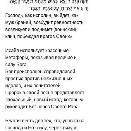
יְהוָה כַּגִּבּוֹר יֵצֵא, כְּאִישׁ מִלְחָמוֹת יָעִיר קִנְאָה; 
יָרִיעַ אַף־יַצְרִיחַ, עַל־אֹיְבָיו יִתְגַּבָּר
Господь, как исполин, выйдет, как 
муж браней, возбудит ревностность, 
возликует и поднимет (воинский) 
клич, побеждая врагов Своих»
Исайя использует красочные 
метафоры, показывая величие и 
силу Бога.
Бог преисполнен справедливой 
яростью против безжизненных 
идолов, и их почитателей.
Пророк в своей песне представляет 
эпохальный, новый исход, которым 
руководит Бог через Своего Раба.
Благая весть для тех, кто, уповая на 
Господа и Его силу, через тьму и 