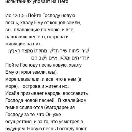
испытаниях уповает на Него.
Ис.42:10: «Пойте Господу новую 
песнь, хвалу Ему от концов земли, 
вы, плавающие по морю, и все, 
наполняющее его, острова и 
живущие на них.
שִׁירוּ לַיהוָה שִׁיר חָדָשׁ, תְּהִלָּתוֹ מִקְצֵה הָאָרֶץ; 
יוֹרְדֵי הַיָּם וּמְלֹאוֹ, אִיִּים וְיֹשְׁבֵיהֶם׃
Пойте Господу песнь новую, хвалу 
Ему от края земли, (вы), 
мореплаватели, и все, что в нем (в 
море), - острова и жители их»
Исайя призывает народы восславить 
Господа новой песней.  В хвалебном 
гимне сливаются благодарения 
Господу за то, что Он уже 
осуществил, и за то, что усмотрел в 
будущем. Новую песнь Господу поют 