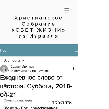
Христианское
Собрание
«СВЕТ ЖИЗНИ»
из Израиля
Пост
Все посты
Самуил Лихтман
Все посты
21 апр. 2018 г.
2 мин. чтения
Ежедневное слово от
Статьи
пастора. Суббота, 2018-
Лекции
Религия
04-21
Слово от пастора
ו אייר תשע"ח
Рассказы
Ис.42:9: «Вот, [предсказанное] 