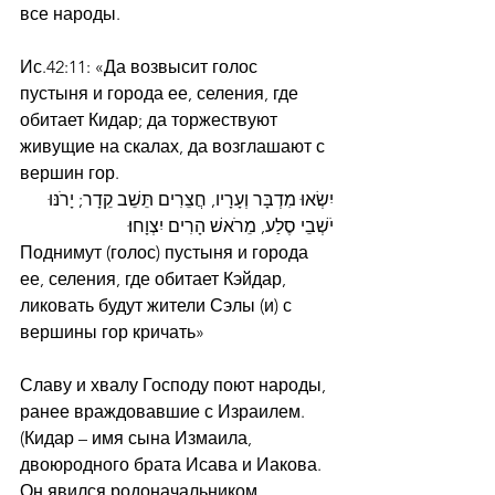
все народы.
Ис.42:11: «Да возвысит голос 
пустыня и города ее, селения, где 
обитает Кидар; да торжествуют 
живущие на скалах, да возглашают с 
вершин гор.
יִשְׂאוּ מִדְבָּר וְעָרָיו, חֲצֵרִים תֵּשֵׁב קֵדָר; יָרֹנּוּ 
יֹשְׁבֵי סֶלַע, מֵרֹאשׁ הָרִים יִצְוָחוּ׃
Поднимут (голос) пустыня и города 
ее, селения, где обитает Кэйдар, 
ликовать будут жители Сэлы (и) с 
вершины гор кричать»
Славу и хвалу Господу поют народы, 
ранее враждовавшие с Израилем.
(Кидар – имя сына Измаила, 
двоюродного брата Исава и Иакова. 
Он явился родоначальником 