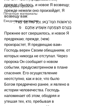
прежде сбылось, и новое Я возвещу; 
Авторские проекты
прежде нежели оно произойдет, Я 
Печатные материалы
возвещу вам.
Ежедневная рассылка
הָרִאשֹׁנוֹת הִנֵּה־בָאוּ; וַחֲדָשׁוֹת אֲנִי מַגִּיד, 
בְּטֶרֶם תִּצְמַחְנָה אַשְׁמִיעַ אֶתְכֶם׃    פ
Прежнее вот свершилось, и новое Я 
предрекаю; прежде, (чем) 
произрастет, Я предвещаю вам»
Господь верен Своим обещаниям, от 
которых никогда не отступал. Через 
пророка Он сообщает о новом 
событии, предусмотренном в плане 
спасения. Его осуществление 
неотступно, как и все, что было 
Богом предречено ранее, и явлено в 
истории человечества. Господь 
напоминает об этом, ободряя и 
утешая тех, кто, пребывая в 