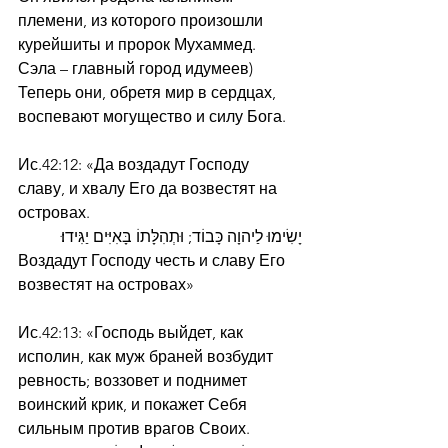
племени, из которого произошли 
курейшиты и пророк Мухаммед.
Сэла – главный город идумеев)
Теперь они, обретя мир в сердцах, 
воспевают могущество и силу Бога.
Ис.42:12: «Да воздадут Господу 
славу, и хвалу Его да возвестят на 
островах.
יָשִׂימוּ לַיהוָה כָּבוֹד; וּתְהִלָּתוֹ בָּאִיִּים יַגִּידוּ׃
Воздадут Господу честь и славу Его 
возвестят на островах»
Ис.42:13: «Господь выйдет, как 
исполин, как муж браней возбудит 
ревность; воззовет и поднимет 
воинский крик, и покажет Себя 
сильным против врагов Своих.