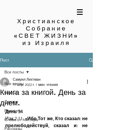
Христианское
Собрание
«СВЕТ ЖИЗНИ»
из Израиля
Пост
Все посты
Самуил Лихтман
Все посты
17 апр. 2022 г.
1 мин. чтения
Книга за книгой. День за
Статьи
днем.
Лекции
Религия
День 34
Иак.2:11: 
«Ибо Тот же, Кто сказал: не 
Слово от пастора
прелюбодействуй, сказал и: не 
Рассказы