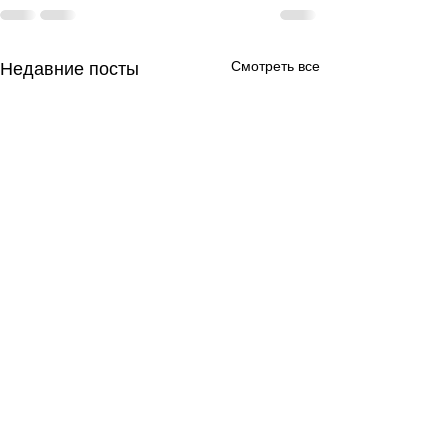
Смотреть все
Недавние посты
День за днем.
День за днем.