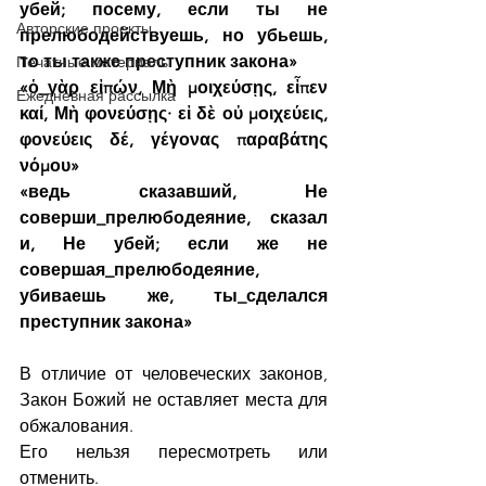
убей; посему, если ты не 
Авторские проекты
прелюбодействуешь, но убьешь, 
то ты также преступник закона»
Печатные материалы
«ὁ_γὰρ εἰπών, Μὴ μοιχεύσῃς, εἶπεν 
Ежедневная рассылка
καί, Μὴ φονεύσῃς· εἰ δὲ οὐ μοιχεύεις, 
φονεύεις δέ, γέγονας παραβάτης 
νόμου»
«ведь сказавший, Не 
соверши_прелюбодеяние, сказал 
и, Не убей; если же не 
совершая_прелюбодеяние, 
убиваешь же, ты_сделался 
преступник закона»
В отличие от человеческих законов, 
Закон Божий не оставляет места для 
обжалования.
Его нельзя пересмотреть или 
отменить.