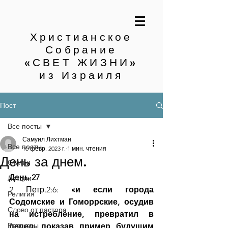
Христианское
Собрание
«СВЕТ ЖИЗНИ»
из Израиля
Пост
Все посты
Самуил Лихтман
Все посты
10 февр. 2023 г.
1 мин. чтения
День за днем.
Статьи
День 27
Лекции
2 Петр.2:6: 
«и если города 
Религия
Содомские и Гоморрские, осудив 
Слово от пастора
на истребление, превратил в 
Рассказы
пепел, показав пример будущим 