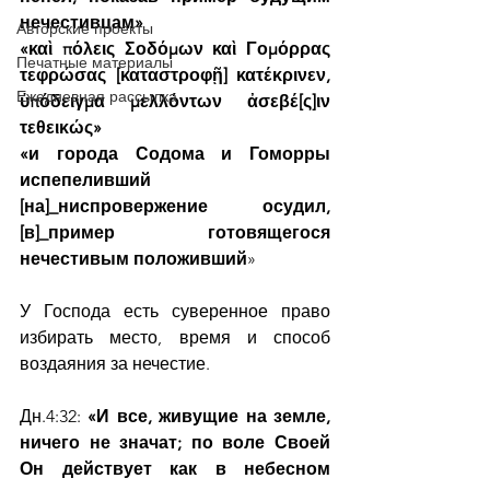
нечестивцам»
Авторские проекты
«καὶ πόλεις Σοδόμων καὶ Γομόρρας 
Печатные материалы
τεφρώσας [καταστροφῇ] κατέκρινεν, 
Ежедневная рассылка
ὑπόδειγμα μελλόντων ἀσεβέ[ς]ιν 
τεθεικώς»
«и города Содома и Гоморры 
испепеливший 
[на]_ниспровержение осудил, 
[в]_пример готовящегося 
нечестивым положивший
»
У Господа есть суверенное право 
избирать место, время и способ 
воздаяния за нечестие.
Дн.4:32: 
«И все, живущие на земле, 
ничего не значат; по воле Своей 
Он действует как в небесном 