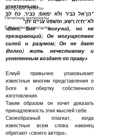
угнетенным»
Авторские проекты
"הֶן־אֵל כַּבִּיר וְלֹא יִמְאָס; כַּבִּיר, כֹּחַ לֵב׃ 
Печатные материалы
לֹא־יְחַיֶּה רָשָׁע; וּמִשְׁפַּט עֲנִיִּים יִתֵּן"
Ежедневная рассылка
«Вот, Бог - могучий, но не 
презирающий; Он могуществен 
силой и разумом; Он не дает 
(долго) жить нечестивому и 
угнетенным воздает по праву»
Елиуй привычно упаковывает 
известные многим представления о 
Боге в обертку собственного 
изготовления.
Таким образом он хочет доказать 
принадлежность этих мыслей себе.
Своеобразный плагиат, когда 
известные всем слова наконец 
обретают «своего автора».