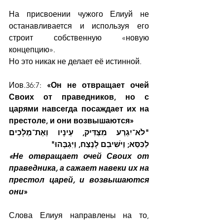
На присвоении чужого Елиуй не 
останавливается и используя его 
строит собственную «новую 
концепцию». 
Но это никак не делает её истинной.
Иов.36:7: 
«Он не отвращает очей 
Своих от праведников, но с 
царями навсегда посаждает их на 
престоле, и они возвышаются»
"לֹא־יִגְרַע מִצַּדִּיק, עֵינָיו וְאֶת־מְלָכִים 
לַכִּסֵּא; וַיֹּשִׁיבֵם לָנֶצַח, וַיִּגְבָּהוּ"
«Не отвращает очей Своих от 
праведника, а сажает навеки их на 
престол царей, и возвышаются 
они
»
Слова Елиуя направлены на то, 