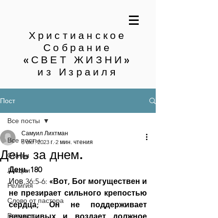
Христианское
Собрание
«СВЕТ ЖИЗНИ»
из Израиля
Пост
Все посты
Самуил Лихтман
Все посты
6 окт. 2023 г.
2 мин. чтения
День за днем.
Статьи
День 180
Лекции
Иов.36:5-6:
 «Вот, Бог могуществен и 
Религия
не презирает сильного крепостью 
Слово от пастора
сердца; Он не поддерживает 
Рассказы
нечестивых и воздает должное 