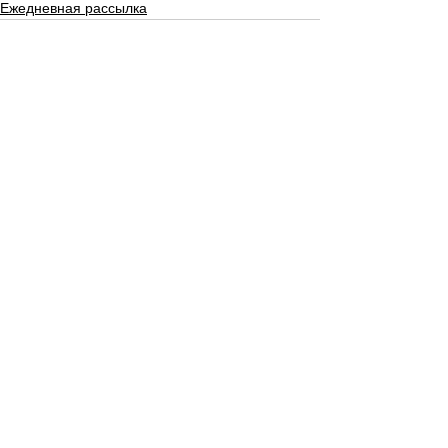
Ежедневная рассылка
Смотреть все
Недавние посты