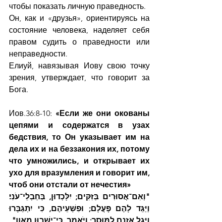
чтобы показать личную праведность.
Он, как и «друзья», ориентируясь на 
состояние человека, наделяет себя 
правом судить о праведности или 
неправедности.
Елиуй, навязывая Иову свою точку 
зрения, утверждает, что говорит за 
Бога.
Иов.36:8-10: 
«Если же они окованы 
цепями и содержатся в узах 
бедствия, то Он указывает им на 
дела их и на беззакония их, потому 
что умножились, и открывает их 
ухо для вразумления и говорит им, 
чтоб они отстали от нечестия»
"וְאִם־אֲסוּרִים בַּזִּקִּים; יִלָּכְדוּן, בְּחַבְלֵי־עֹנִי׃ 
וַיַּגֵּד לָהֶם פָּעֳלָם; וּפִשְׁעֵיהֶם, כִּי יִתְגַּבָּרוּ 
וַיִּגֶל אָזְנָם לַמּוּסָר; וַיֹּאמֶר, כִּי־יְשֻׁבוּן מֵאָוֶן"