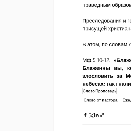
праведным образом
Преследования и г
присущей христиан
В этом, по словам 
Мф.5:10-12: 
«Блаж
Блаженны вы, ко
злословить за М
небесах: так гнал
Слово
Проповедь
Слово от пастора
Еже