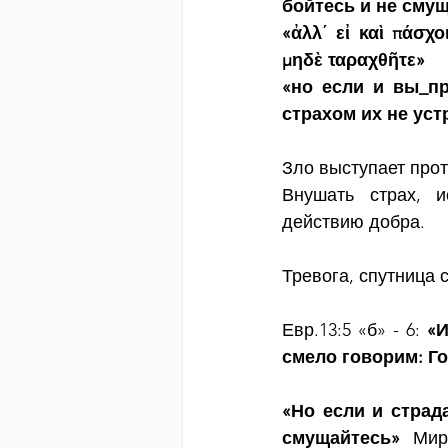
бойтесь и не сму
«ἀλλ΄ εἰ καὶ πάσχ
μηδὲ ταραχθῆτε»
«но если и вы_пр
страхом их не ус
Зло выступает про
Внушать страх, и
действию добра. 
Тревога, спутница 
Евр.13:5 «б» - 6: 
«И
смело говорим: Го
«Но если и страда
смущайтесь» 
Мир