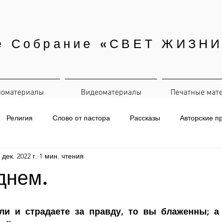
е Собрание «СВЕТ ЖИЗНИ
иоматериалы
Видеоматериалы
Печатные мат
Религия
Слово от пастора
Рассказы
Авторские п
 дек. 2022 г.
1 мин. чтения
евная рассылка
днем.
ли и страдаете за правду, то вы блаженны; а 