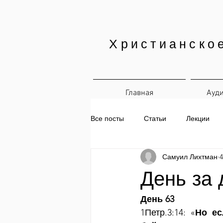
Христианско
Главная
Ауд
Все посты
Статьи
Лекции
Самуил Лихтман
4
Печатные материалы
Ежедн
День за 
День 63
1Петр.3:14: «
Но ес