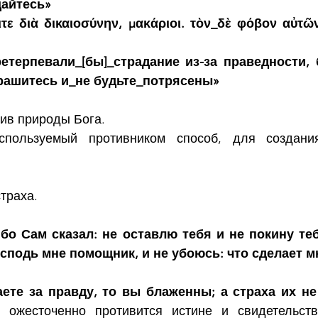
щайтесь»
οιτε διὰ δικαιοσύνην, μακάριοι. τὸν_δὲ φόβον αὐτῶ
етерпевали_[бы]_страдание из-за праведности, 
трашитесь и_не будьте_потрясены»
тив природы Бога.
спользуемый противником способ, для создания
страха.
бо Сам сказал: не оставлю тебя и не покину теб
сподь мне помощник, и не убоюсь: что сделает м
ете за правду, то вы блаженны; а страха их не 
 ожесточенно противится истине и свидетельст