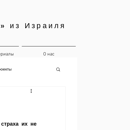
» из Израиля
ериалы
О нас
роекты
страха их не 