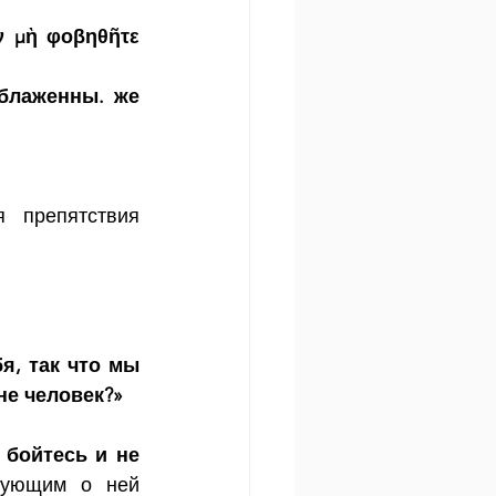
ν μὴ φοβηθῆτε 
блаженны. же 
 препятствия 
я, так что мы 
не человек?»
бойтесь и не 
вующим о ней 