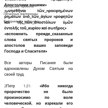
Апостолами вашими»
Авторские проекты
«μνησθῆναι τῶν_προειρημένων 
Печатные материалы
ῥημάτων ὑπὸ_τῶν_ἁγίων προφητῶν 
Ежедневная рассылка
καὶ τῆς_τῶν_ἀποστόλων ὑμῶν 
ἐντολῆς τοῦ_κυρίου καὶ σωτῆρος»
«вспомнить прежде_сказанные 
слова святых пророков и 
апостолов ваших заповеди 
Господа и Спасителя»
Все авторы Писания были 
вдохновлены Духом Святым на 
своей труд.
2Петр 1:21: 
«Ибо никогда 
пророчество не было 
произносимо по воле 
человеческой, но изрекали его 