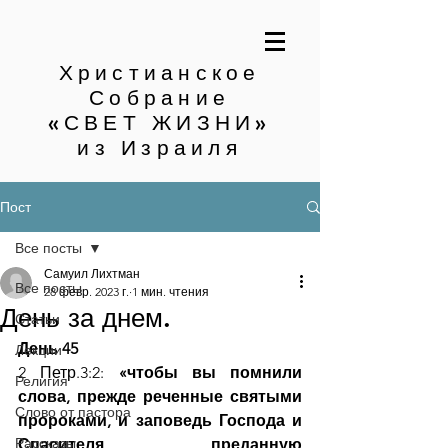
Христианское
Собрание
«СВЕТ ЖИЗНИ»
из Израиля
Пост
Все посты
Самуил Лихтман
Все посты
28 февр. 2023 г.
1 мин. чтения
День за днем.
Статьи
День 45
Лекции
2 Петр.3:2: 
«чтобы вы помнили 
Религия
слова, прежде реченные святыми 
Слово от пастора
пророками, и заповедь Господа и 
Рассказы
Спасителя, преданную 