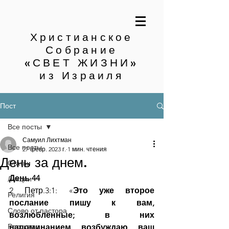
Христианское
Собрание
«СВЕТ ЖИЗНИ»
из Израиля
Пост
Все посты
Самуил Лихтман
Все посты
27 февр. 2023 г.
1 мин. чтения
День за днем.
Статьи
День 44
Лекции
2 Петр.3:1: «
Это уже второе 
Религия
послание пишу к вам, 
Слово от пастора
возлюбленные; в них 
Рассказы
напоминанием возбуждаю ваш 