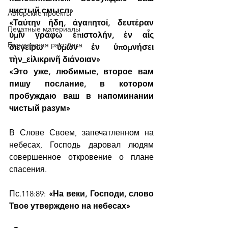
чистый смысл»
Авторские проекты
«Ταύτην ἤδη, ἀγαπητοί, δευτέραν 
Печатные материалы
ὑμῖν γράφω ἐπιστολήν, ἐν αἷς 
Ежедневная рассылка
διεγείρω ὑμῶν ἐν ὑπομνήσει 
τὴν_εἰλικρινῆ διάνοιαν»
«Это уже, любимые, второе вам 
пишу послание, в котором 
пробуждаю ваш в напоминании 
чистый разум»
В Слове Своем, запечатленном на 
небесах, Господь даровал людям 
совершенное откровение о плане 
спасения.
Пс.118:89: 
«На веки, Господи, слово 
Твое утверждено на небесах»