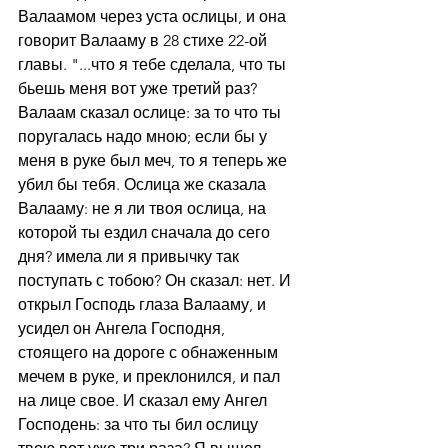
Валаамом через уста ослицы, и она 
говорит Валааму в 28 стихе 22-ой 
главы. "...что я тебе сделала, что ты 
бьешь меня вот уже третий раз? 
Валаам сказал ослице: за то что ты 
поругалась надо мною; если бы у 
меня в руке был меч, то я теперь же 
убил бы тебя. Ослица же сказала 
Валааму: не я ли твоя ослица, на 
которой ты ездил сначала до сего 
дня? имела ли я привычку так 
поступать с тобою? Он сказал: нет. И 
открыл Господь глаза Валааму, и 
усидел он Ангела Господня, 
стоящего на дороге с обнаженным 
мечем в руке, и преклонился, и пал 
на лице свое. И сказал ему Ангел 
Господень: за что ты бил ослицу 