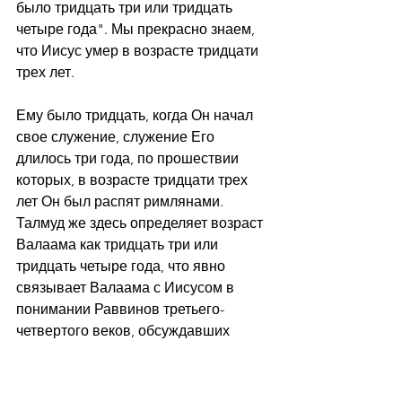
было тридцать три или тридцать 
четыре года". Мы прекрасно знаем, 
что Иисус умер в возрасте тридцати 
трех лет.
Ему было тридцать, когда Он начал 
свое служение, служение Его 
длилось три года, по прошествии 
которых, в возрасте тридцати трех 
лет Он был распят римлянами. 
Талмуд же здесь определяет возраст 
Валаама как тридцать три или 
тридцать четыре года, что явно 
связывает Валаама с Иисусом в 
понимании Раввинов третьего-
четвертого веков, обсуждавших 
Мишну. И для нас важно знать 
значение этих отрывков и то, что 
существовала традиция, согласно 