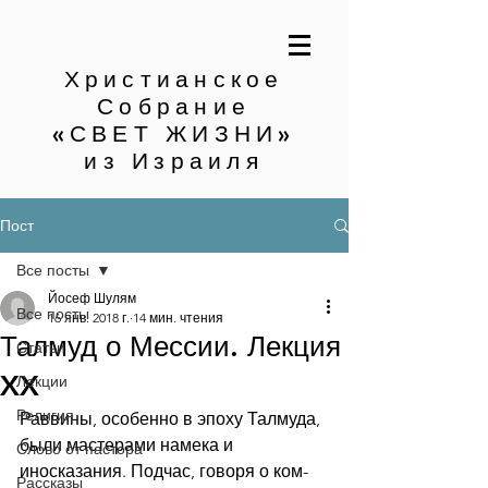
Христианское
Собрание
«СВЕТ ЖИЗНИ»
из Израиля
Пост
Все посты
Йосеф Шулям
Все посты
16 янв. 2018 г.
14 мин. чтения
Талмуд о Мессии. Лекция
Статьи
XX
Лекции
Религия
Раввины, особенно в эпоху Талмуда, 
были мастерами намека и 
Слово от пастора
иносказания. Подчас, говоря о ком-
Рассказы