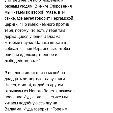
употребляется по отношению к 
разным людям. В книге Откровения 
мы читаем во второй главе, в 14 
стихе, где ангел говорит Пергамской 
церкви. "Но имею немного против 
тебя, потому что есть у тебя там 
держащиеся учения Валаама, 
который научил Валака ввести в 
соблазн сынов Израилевых, чтобы 
они ели идоложертвенное и 
любодействовали".
Эти слова являются ссылкой на 
двадцать четвертую главу книги 
Чисел, стих 14, подобно другим 
отрывкам из Нового Завета, включая 
послание Иуды, где в 11 стихе мы 
читаем подобную ссылку на 
Валаама. Иуда говорит: "Горе им, 