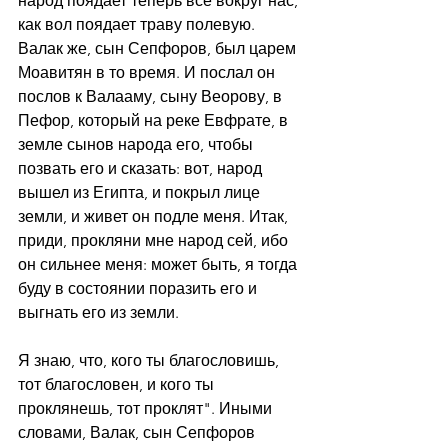
народ поядает теперь все вокруг нас, 
как вол поядает траву полевую. 
Валак же, сын Сепфоров, был царем 
Моавитян в то время. И послал он 
послов к Валааму, сыну Веорову, в 
Пефор, который на реке Евфрате, в 
земле сынов народа его, чтобы 
позвать его и сказать: вот, народ 
вышел из Египта, и покрыл лице 
земли, и живет он подле меня. Итак, 
приди, прокляни мне народ сей, ибо 
он сильнее меня: может быть, я тогда 
буду в состоянии поразить его и 
выгнать его из земли.
Я знаю, что, кого ты благословишь, 
тот благословен, и кого ты 
проклянешь, тот проклят". Иными 
словами, Валак, сын Сепфоров 