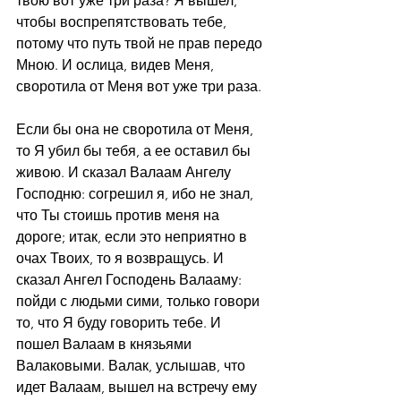
твою вот уже три раза? Я вышел, 
чтобы воспрепятствовать тебе, 
потому что путь твой не прав передо 
Мною. И ослица, видев Меня, 
своротила от Меня вот уже три раза.
Если бы она не своротила от Меня, 
то Я убил бы тебя, а ее оставил бы 
живою. И сказал Валаам Ангелу 
Господню: согрешил я, ибо не знал, 
что Ты стоишь против меня на 
дороге; итак, если это неприятно в 
очах Твоих, то я возвращусь. И 
сказал Ангел Господень Валааму: 
пойди с людьми сими, только говори 
то, что Я буду говорить тебе. И 
пошел Валаам в князьями 
Валаковыми. Валак, услышав, что 
идет Валаам, вышел на встречу ему 