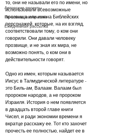
то, они не называли его по имени, но 
Авторские проекты
использовали всевозможные 
прозвища или имена Библейских 
Печатные материалы
персонажей, которые, на их взгляд, 
Ежедневная рассылка
соответствовали тому, о ком они 
говорили. Они давали человеку 
прозвище, и не зная их мира, не 
возможно понять, о ком они в 
действительности говорят.
Одно из имен, которым называется 
Иисус в Талмудической литературе - 
это Биль-ам, Валаам. Валаам был 
пророком народов, а не пророком 
Израиля. История о нем появляется 
в двадцать второй главе книги 
Чисел, и ради экономии времени я 
вкратце расскажу ее. Тот кто захочет 
прочесть ее полностью, найдет ее в 