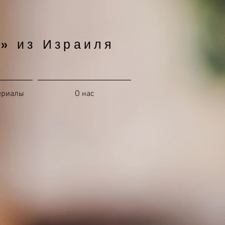
» из Израиля
ериалы
О нас