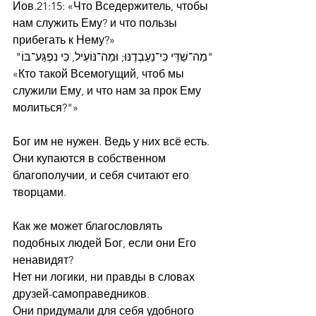
Иов.21:15: «Что Вседержитель, чтобы 
нам служить Ему? и что пользы 
прибегать к Нему?»
"מַה־שַׁדַּי כִּי־נַעַבְדֶנּוּ; וּמַה־נּוֹעִיל, כִּי נִפְגַּע־בּוֹ"
«Кто такой Всемогущий, чтоб мы 
служили Ему, и что нам за прок Ему 
молиться?"»
Бог им не нужен. Ведь у них всё есть. 
Они купаются в собственном 
благополучии, и себя считают его 
творцами.
Как же может благословлять 
подобных людей Бог, если они Его 
ненавидят?
Нет ни логики, ни правды в словах 
друзей-самоправедников.
Они придумали для себя удобного 