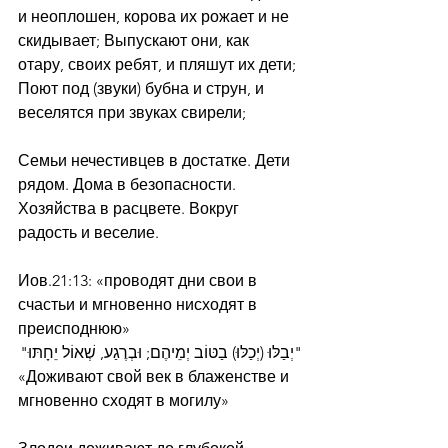
и неоплошен, корова их рожает и не 
скидывает; Выпускают они, как 
отару, своих ребят, и пляшут их дети; 
Поют под (звуки) бубна и струн, и 
веселятся при звуках свирели;
Семьи нечестивцев в достатке. Дети 
рядом. Дома в безопасности. 
Хозяйства в расцвете. Вокруг 
радость и веселие.
Иов.21:13: «проводят дни свои в 
счастьи и мгновенно нисходят в 
преисподнюю»
"יְבַלּוּ (יְכַלּוּ) בַטּוֹב יְמֵיהֶם; וּבְרֶגַע, שְׁאוֹל יֵחָתּוּ"
«Доживают свой век в блаженстве и 
мгновенно сходят в могилу»