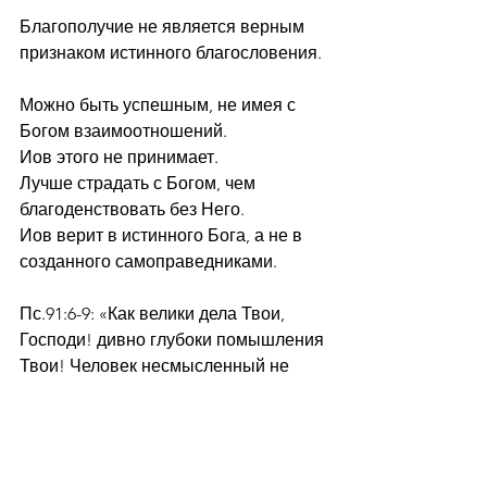
Благополучие не является верным 
признаком истинного благословения.
Можно быть успешным, не имея с 
Богом взаимоотношений.
Иов этого не принимает.
Лучше страдать с Богом, чем 
благоденствовать без Него.
Иов верит в истинного Бога, а не в 
созданного самоправедниками.
Пс.91:6-9: «Как велики дела Твои, 
Господи! дивно глубоки помышления 
Твои! Человек несмысленный не 
знает, и невежда не разумеет того. 
Тогда как нечестивые возникают, как 
трава, и делающие беззаконие 
цветут, чтобы исчезнуть на веки, -  