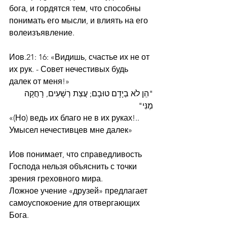
бога, и гордятся тем, что способны 
понимать его мысли, и влиять на его 
волеизъявление.
Иов.21: 16: «Видишь, счастье их не от 
их рук. - Совет нечестивых будь 
далек от меня!»
"הֵן לֹא בְיָדָם טוּבָם; עֲצַת רְשָׁעִים, רָחֲקָה 
מֶנִּי"
«(Но) ведь их благо не в их руках!.. 
Умысел нечестивцев мне далек»
Иов понимает, что справедливость 
Господа нельзя объяснить с точки 
зрения греховного мира.
Ложное учение «друзей» предлагает 
самоуспокоение для отвергающих 
Бога.