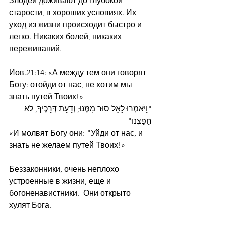
Злодеи доживают до глубокой 
старости, в хороших условиях. Их 
уход из жизни происходит быстро и 
легко. Никаких болей, никаких 
переживаний.
Иов.21:14: «А между тем они говорят 
Богу: отойди от нас, не хотим мы 
знать путей Твоих!»
"וַיֹּאמְרוּ לָאֵל סוּר מִמֶּנּוּ; וְדַעַת דְּרָכֶיךָ, לֹא 
חָפָצְנוּ"
«И молвят Богу они: "Уйди от нас, и 
знать не желаем путей Твоих!»
Беззаконники, очень неплохо 
устроенные в жизни, еще и 
богоненавистники.  Они открыто 
хулят Бога. 