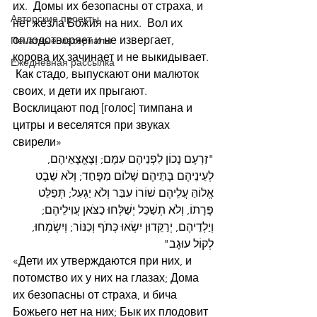
их.  Домы их безопасны от страха, и 
Авторские проекты
нет жезла Божия на них.  Вол их 
оплодотворяет и не извергает, 
Печатные материалы
корова их зачинает и не выкидывает. 
Ежедневная рассылка
 Как стадо, выпускают они малюток 
своих, и дети их прыгают.  
Восклицают под [голос] тимпана и 
цитры и веселятся при звуках 
свирели»
"זַרְעָם נָכוֹן לִפְנֵיהֶם עִמָּם; וְצֶאֱצָאֵיהֶם, 
לְעֵינֵיהֶם בָּתֵּיהֶם שָׁלוֹם מִפָּחַד; וְלֹא שֵׁבֶט 
אֱלוֹהַּ עֲלֵיהֶם שׁוֹרוֹ עִבַּר וְלֹא יַגְעִל; תְּפַלֵּט 
פָּרָתוֹ, וְלֹא תְשַׁכֵּל יְשַׁלְּחוּ כַצֹּאן עֲוִילֵיהֶם; 
וְיַלְדֵיהֶם, יְרַקֵּדוּן יִשְׂאוּ כְּתֹף וְכִנּוֹר; וְיִשְׂמְחוּ, 
לְקוֹל עוּגָב"
«Дети их утверждаются при них, и 
потомство их у них на глазах; Дома 
их безопасны от страха, и бича 
Божьего нет на них; Бык их плодовит 