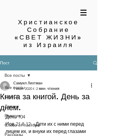
Христианское
Собрание
«СВЕТ ЖИЗНИ»
из Израиля
Пост
Все посты
Самуил Лихтман
Все посты
9 июн. 2020 г.
2 мин. чтения
Книга за книгой. День за
Статьи
днем.
Лекции
Религия
День 104
Иов.21:8-12: «Дети их с ними перед 
Слово от пастора
лицем их, и внуки их перед глазами 
Рассказы