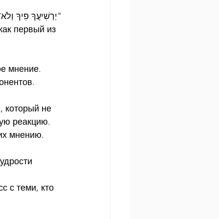
יַרְשִׁיעֲךָ פִיךָ וְלֹא־"
как первый из 
е мнение.  
онентов.
, который не 
ную реакцию.
их мнению. 
удрости 
с с теми, кто 