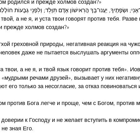
ом родился и прежде холмов создан?»
אָנִי; וּשְׂפָתֶיךָ, יַעֲנוּ־בָךְ הֲרִאישׁוֹן אָדָם תִּוָּלֵד; וְלִפְנֵי גְבָעוֹת חוֹלָלְת
твой, а не я, и уста твои говорят против тебя. Разве 
и прежде холмов создан?»
тхой греховной природы, негативная реакция на чужо
 человек даже не пытается выслушать аргументы опп
 твои, а не я, и твой язык говорит против тебя». Иов
с «мудрыми речами друзей», вызывает у них негатив
ют его только за несогласие, за отказ повиноваться 
м против Бога легче и проще, чем с Богом, против м
 доверии к Господу и не желает вступить в компромис
 не зная Его.