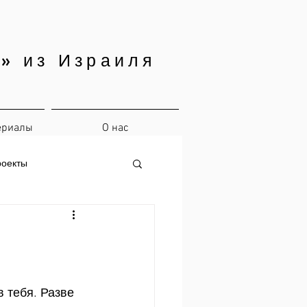
» из Израиля
ериалы
О нас
роекты
в тебя. Разве 