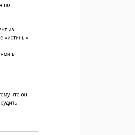
я по 
нт из 
 «истины», 
ями в 
ому что он 
 судить 