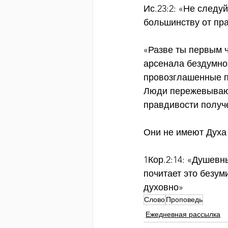
Ис.23:2: «Не следу
большинству от пр
«Разве ты первым 
арсенала бездумно
провозглашенные п
Люди пережевывают
правдивости получ
Они не имеют Духа 
1Кор.2:14: «Душевн
почитает это безуми
духовно»
Слово
Проповедь
Ежедневная рассылка