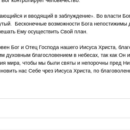
, Бог контролирует человечество.
ающийся и вводящий в заблуждение». Во власти Бог
утый.  Бесконечные возможности Бога непостижимы д
мешать Ему осуществить Свой план.
овен Бог и Отец Господа нашего Иисуса Христа, бла
им духовным благословением в небесах, так как Он и
ия мира, чтобы мы были святы и непорочны пред Ни
новить нас Себе чрез Иисуса Христа, по благоволе