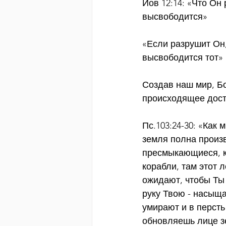
Иов 12:14: «Что Он 
высвободится»
«Если разрушит Он, 
высвободится тот»
Создав наш мир, Бо
происходящее дост
Пс.103:24-30: «Как
земля полна произв
пресмыкающиеся, к
корабли, там этот л
ожидают, чтобы Ты 
руку Твою - насыща
умирают и в персть
обновляешь лице 