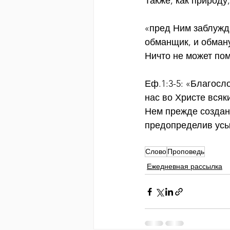
Также, как природу
«пред Ним заблужд
обманщик, и обман
Ничто не может по
Еф.1:3-5: «Благосл
нас во Христе всяк
Нем прежде создан
предопределив усы
Слово
Проповедь
Ежедневная рассылка