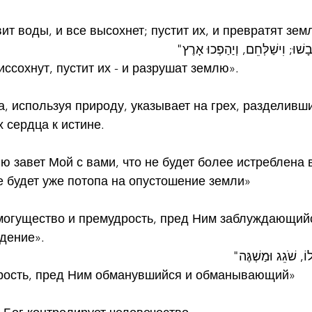
вит воды, и все высохнет; пустит их, и превратят зе
"בָשׁוּ; וִישַׁלְּחֵם, וְיַהַפְכוּ אָרֶץ
иссохнут, пустит их - и разрушат землю».
а, используя природу, указывает на грех, разделивш
х сердца к истине.
яю завет Мой с вами, что не будет более истреблена 
е будет уже потопа на опустошение земли»
 могущество и премудрость, пред Ним заблуждающийс
дение». 
"וֹ, שֹׁגֵג וּמַשְׁגֶּה
дрость, пред Ним обманувшийся и обманывающий»