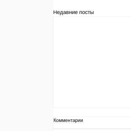
Недавние посты
День за днем.
Комментарии
День 653 Пр.24:8: «Кто