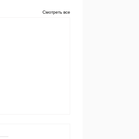
Смотреть все
 за днем.
650 Пр.24:3-4: «Мудростью