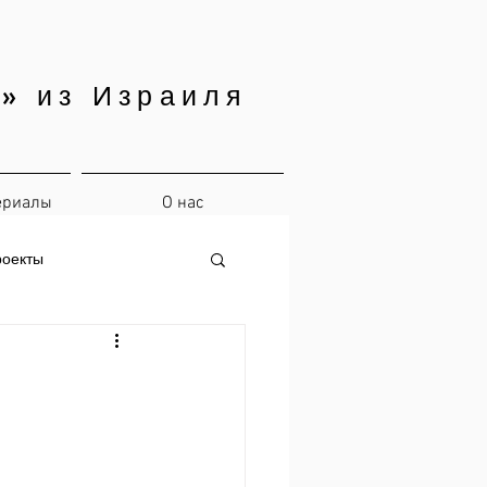
» из Израиля
ериалы
О нас
роекты