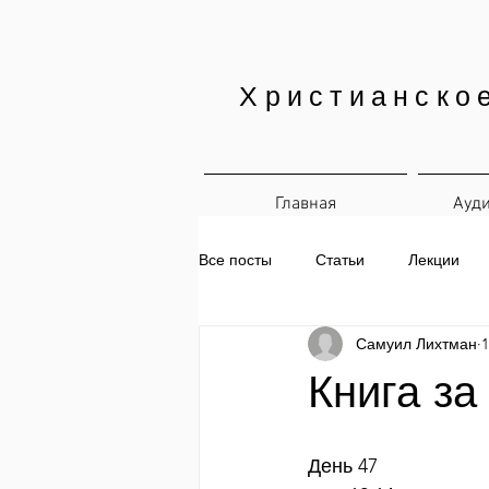
Христианско
Главная
Ауд
Все посты
Статьи
Лекции
Самуил Лихтман
1
Печатные материалы
Ежедн
Книга за
День 47