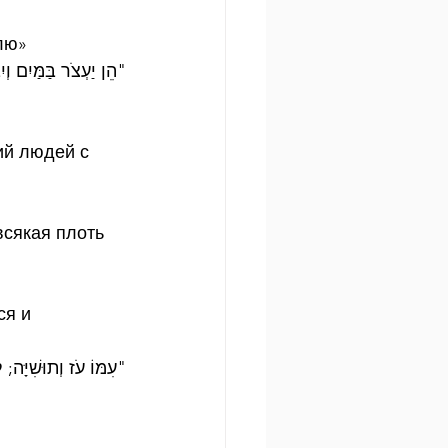
млю»
הֵן יַעְצֹר בַּמַּיִם וְיִ"
ий людей с 
всякая плоть 
я и 
עִמּוֹ עֹז וְתוּשִׁיָּה; ל"