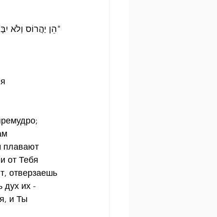
 
הֵן יַהֲרוֹס וְלֹא יִבָּ"
 
я 
премудро; 
ам 
 плавают 
и от Тебя 
т, отверзаешь 
дух их - 
, и Ты 