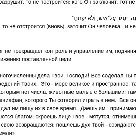
разрушит, то не построится; кого Он заключит, тот не
"נֶה; יִסְגֹּר עַל־אִישׁ, וְלֹא יִפָּתֵחַ
то не отстроится (вновь), заточит Он человека - и не
г не прекращает контроль и управление им, подчиня
ижению поставленной цели.
 многочисленны дела Твои, Господи! Все соделал Ты 
едений Твоих.  Это - море великое и пространное: т
оторым нет числа, животные малые с большими; там
евиафан, которого Ты сотворил играть в нем.  Все он
дал им пищу их в свое время.  Даешь им - принимаю
ются благом; скроешь лице Твое - мятутся, отнимешь 
 свою возвращаются; пошлешь дух Твой - созидаются
земли»