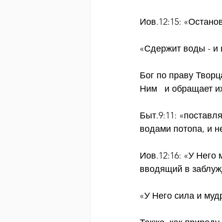
Иов.12:15: «Остано
«Сдержит воды - и 
Бог по праву Творц
Ним   и обращает и
Быт.9:11: «поставл
водами потопа, и н
Иов.12:16: «У Него
вводящий в заблуж
«У Него сила и му