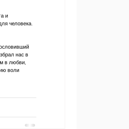
а и 
ля человека. 
гословивший 
збрал нас в 
м в любви, 
нию воли