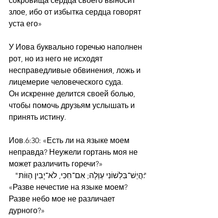
сокровища сердца своего выносит 
злое, ибо от избытка сердца говорят 
уста его»
У Иова буквально горечью наполнен 
рот, но из него не исходят 
несправедливые обвинения, ложь и 
лицемерие человеческого суда. 
Он искренне делится своей болью, 
чтобы помочь друзьям услышать и 
принять истину.
Иов.6:30: «Есть ли на языке моем 
неправда? Неужели гортань моя не 
может различить горечи?»
"׃הֲיֵשׁ־בִּלְשׁוֹנִי עַוְלָה; אִם־חִכִּי, לֹא־יָבִין הַוּוֹת"
«Разве нечестие на языке моем? 
Разве небо мое не различает 
дурного?»