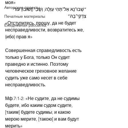
моя»
Авторские проекты
“שֻׁבוּ־נָא אַל־תְּהִי עַוְלָה; וְשֻׁבִי (וְשׁוּבוּ) עוֹד 
צִדְקִי־בָהּ”
Печатные материалы
«Отступитесь, прошу, да не будет 
Ежедневная рассылка
несправедливости, возвратитесь же, 
(ибо) прав я»
Совершенная справедливость есть 
только у Бога, только Он судит 
праведно и истинно. Поэтому 
человеческое греховное желание 
судить уже само несет в себе 
несправедливость. 
Мф.7:1-2: «Не судите, да не судимы 
будете, ибо каким судом судите, 
[таким] будете судимы; и какою 
мерою мерите, [такою] и вам будут 
мерить»