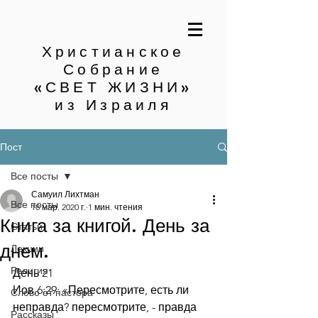
Христианское
Собрание
«СВЕТ ЖИЗНИ»
из Израиля
Пост
Все посты
Самуил Лихтман
Все посты
18 мар. 2020 г.
1 мин. чтения
Книга за книгой. День за
Статьи
днем.
Лекции
Религия
День 21
Иов.6:29: «Пересмотрите, есть ли 
Слово от пастора
неправда? пересмотрите, - правда 
Рассказы