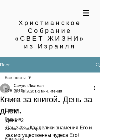
Христианское
Собрание
«СВЕТ ЖИЗНИ»
из Израиля
Пост
Все посты
Самуил Лихтман
Все посты
29 янв. 2020 г.
2 мин. чтения
Книга за книгой. День за
Статьи
днем.
Лекции
Религия
День 12
Дан.3:33: «Как велики знамения Его и 
Слово от пастора
как могущественны чудеса Его! 
Рассказы