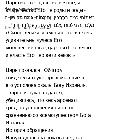
Царство Его - царство вечное, и 
Авторские проекты
владычество Его - в роды и роды»
"אָתוֹהִי כְּמָה רַבְרְבִין, וְתִמְהוֹהִי כְּמָה תַקִּיפִין; 
Печатные материалы
מַלְכוּתֵהּ מַלְכוּת עָלַם, וְשָׁלְטָנֵהּ עִם־דָּר וְדָר"
Ежедневная рассылка
«Сколь велики знамения Его, и сколь 
удивительны чудеса Его 
могущественные, царство Его вечно 
и власть Его - во веки веков!»
Царь покаялся.  Об этом 
свидетельствуют прозвучавшие из 
его уст слова хвалы Богу Израиля. 
Творец истукана сдался, 
убедившись, что весь арсенал 
средств устрашения ничто по 
сравнению со всемогуществом Бога 
Израиля.
История обращения 
Навуходоносора показывает, как 