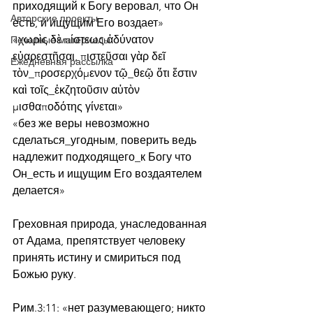
приходящий к Богу веровал, что Он 
Авторские проекты
есть, и ищущим Его воздает»
«χωρὶς δὲ πίστεως ἀδύνατον 
Печатные материалы
εὐαρεστῆσαι, πιστεῦσαι γὰρ δεῖ 
Ежедневная рассылка
τὸν_προσερχόμενον τῷ_θεῷ ὅτι ἔστιν 
καὶ τοῖς_ἐκζητοῦσιν αὐτὸν 
μισθαποδότης γίνεται»
«без же веры невозможно 
сделаться_угодным, поверить ведь 
надлежит подходящего_к Богу что 
Он_есть и ищущим Его воздаятелем 
делается»
Греховная природа, унаследованная 
от Адама, препятствует человеку 
принять истину и смириться под 
Божью руку.
Рим.3:11: «нет разумевающего; никто 