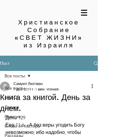
Христианское
Собрание
«СВЕТ ЖИЗНИ»
из Израиля
Пост
Все посты
Самуил Лихтман
Все посты
7 дек. 2019 г.
1 мин. чтения
Книга за книгой. День за
Статьи
днем.
Лекции
Религия
День 129
Евр.11:6: «А без веры угодить Богу 
Слово от пастора
невозможно; ибо надобно, чтобы 
Рассказы