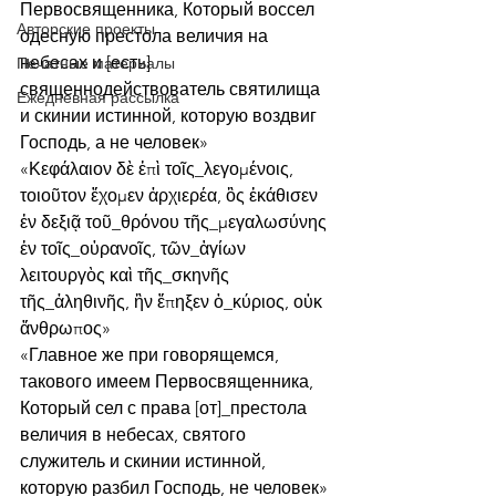
Первосвященника, Который воссел 
Авторские проекты
одесную престола величия на 
небесах и [есть] 
Печатные материалы
священнодействователь святилища 
Ежедневная рассылка
и скинии истинной, которую воздвиг 
Господь, а не человек»
«Κεφάλαιον δὲ ἐπὶ τοῖς_λεγομένοις, 
τοιοῦτον ἔχομεν ἀρχιερέα, ὃς ἐκάθισεν 
ἐν δεξιᾷ τοῦ_θρόνου τῆς_μεγαλωσύνης 
ἐν τοῖς_οὐρανοῖς, τῶν_ἁγίων 
λειτουργὸς καὶ τῆς_σκηνῆς 
τῆς_ἀληθινῆς, ἣν ἔπηξεν ὁ_κύριος, οὐκ 
ἄνθρωπος»
«Главное же при говорящемся, 
такового имеем Первосвященника, 
Который сел с права [от]_престола 
величия в небесах, святого 
служитель и скинии истинной, 
которую разбил Господь, не человек»