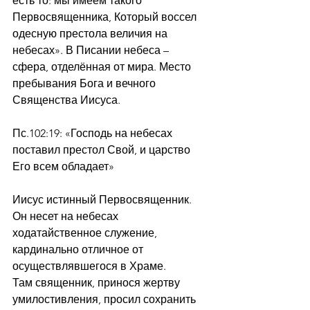
есть то: мы имеем такого 
Первосвященника, Который воссел 
одесную престола величия на 
небесах». В Писании небеса – 
сфера, отделённая от мира. Место 
пребывания Бога и вечного 
Священства Иисуса.
Пс.102:19: «Господь на небесах 
поставил престол Свой, и царство 
Его всем обладает»
Иисус истинный Первосвященник. 
Он несет на небесах 
ходатайственное служение, 
кардинально отличное от 
осуществлявшегося в Храме.
Там священник, принося жертву 
умилостивления, просил сохранить 