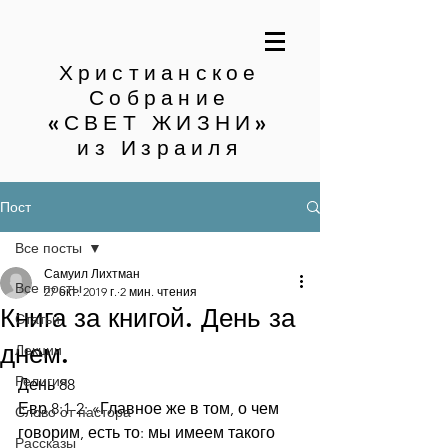
Христианское
Собрание
«СВЕТ ЖИЗНИ»
из Израиля
Пост
Все посты
Самуил Лихтман
Все посты
27 окт. 2019 г.
2 мин. чтения
Книга за книгой. День за
Статьи
днем.
Лекции
Религия
День 88
Евр.8:1-2: «Главное же в том, о чем 
Слово от пастора
говорим, есть то: мы имеем такого 
Рассказы