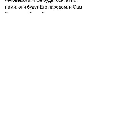
человеками, и Он будет обитать с 
ними; они будут Его народом, и Сам 
Бог с ними будет Богом их»
Слово
Проповедь
Ежедневная рассылка
Смотреть все
Недавние посты