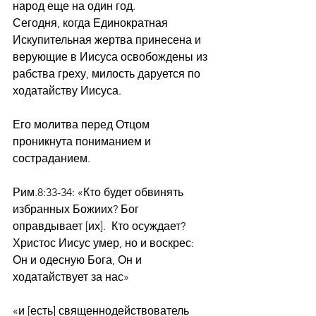
народ еще на один год. 
Сегодня, когда Единократная 
Искупительная жертва принесена и 
верующие в Иисуса освобождены из 
рабства греху, милость даруется по 
ходатайству Иисуса. 
Его молитва перед Отцом 
проникнута пониманием и 
состраданием.
Рим.8:33-34: «Кто будет обвинять 
избранных Божиих? Бог 
оправдывает [их].  Кто осуждает? 
Христос Иисус умер, но и воскрес: 
Он и одесную Бога, Он и 
ходатайствует за нас»
«и [есть] священнодействователь 