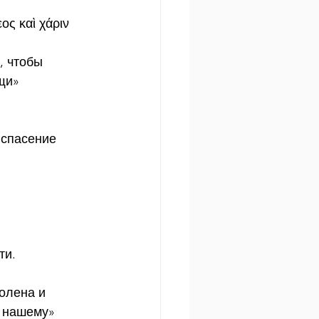
ς καὶ χάριν 
, чтобы 
щи»
 спасение 
 
ти.
олена и 
у нашему»