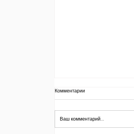
День за днем.
Комментарии
День 653 Пр.24:8: «Кто
замышляет сделать зло, того
называют злоумышленником»
Ваш комментарий...
מְחַשֵּׁב לְהָרֵעַ; לוֹ, בַּעַל־מְזִמּוֹת יִקְרָאוּ׃
Кто замышляет творить зло,