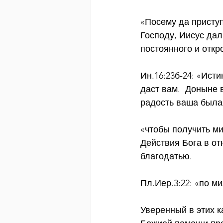
«Посему да приступ
Господу, Иисус да
постоянного и откр
Ин.16:23б-24: «Ист
даст вам.  Доныне 
радость ваша была
«чтобы получить ми
Действия Бога в о
благодатью.
Пл.Иер.3:22: «по м
Уверенный в этих к