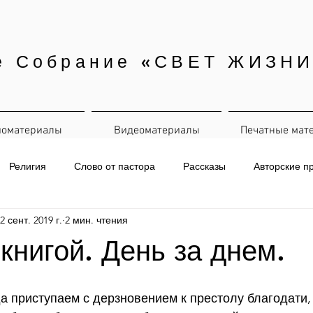
е Собрание «СВЕТ ЖИЗНИ
иоматериалы
Видеоматериалы
Печатные мат
Религия
Слово от пастора
Рассказы
Авторские п
2 сент. 2019 г.
2 мин. чтения
евная рассылка
 книгой. День за днем.
да приступаем с дерзновением к престолу благодати,