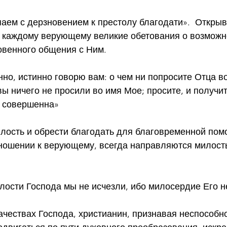
аем с дерзновением к престолу благодати».  Открыв  
л каждому верующему великие обетования о возможн
овенного общения с Ним.
инно, истинно говорю вам: о чем ни попросите Отца в
вы ничего не просили во имя Мое; просите, и получит
 совершенна»
лость и обрести благодать для благовременной пом
тношении к верующему, всегда направляются милост
илости Господа мы не исчезли, ибо милосердие Его 
ачествах Господа, христианин, признавая неспособно