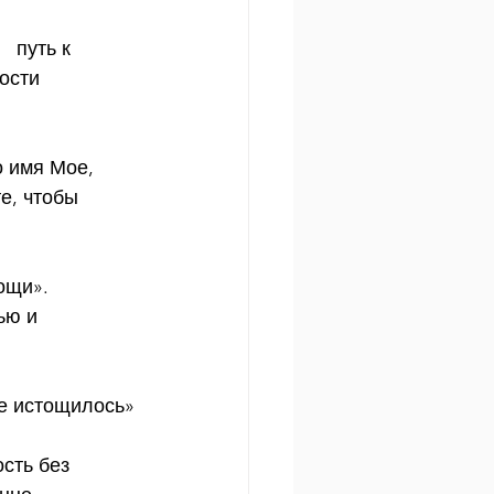
 путь к 
ости 
о имя Мое, 
е, чтобы 
ощи». 
ью и 
не истощилось»
сть без 