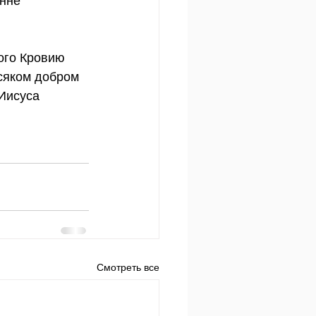
нне 
ого Кровию 
всяком добром 
Иисуса 
Смотреть все