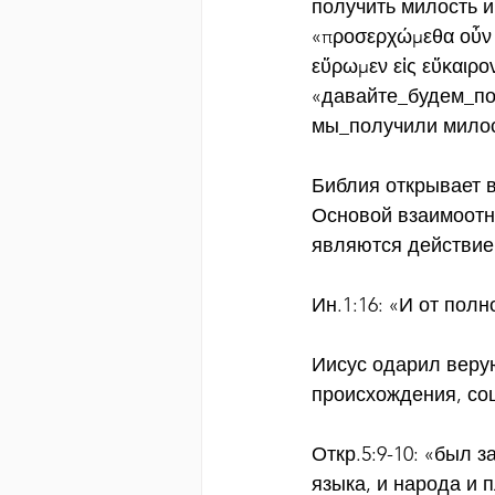
получить милость 
«προσερχώμεθα οὖν μ
εὕρωμεν εἰς εὔκαιρο
«давайте_будем_под
мы_получили милос
Библия открывает 
Основой взаимоотно
являются действие
Ин.1:16: «И от пол
Иисус одарил веру
происхождения, со
Откр.5:9-10: «был 
языка, и народа и 