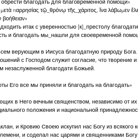
и обрести благодать для благовременной помощи»
ετὰ παρρησίας τῷ_θρόνῳ τῆς_χάριτος, ἵνα λάβωμεν ἔλεο
ν βοήθειαν»
ходить итак с уверенностью [к]_престолу благодати
ть и благодать мы_нашли для своевременной помо
всем верующим в Иисуса благодатную природу Бога.
шений с Господом служит согласие, что творение и
м незаслуженной благодати Божьей.  
ноты Его все мы приняли и благодать на благодать»
ющих в Него вечным священством, независимо от их
циального положения и национальной принадлежнос
заклан, и Кровию Своею искупил нас Богу из всякого к
племени, и соделал нас царями и священниками Бог