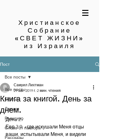
Христианское
Собрание
«СВЕТ ЖИЗНИ»
из Израиля
Пост
Все посты
Самуил Лихтман
Все посты
29 авг. 2019 г.
2 мин. чтения
Книга за книгой. День за
Статьи
днем.
Лекции
Религия
День 29
Евр.3:9: «где искушали Меня отцы 
Слово от пастора
ваши, испытывали Меня, и видели 
Рассказы