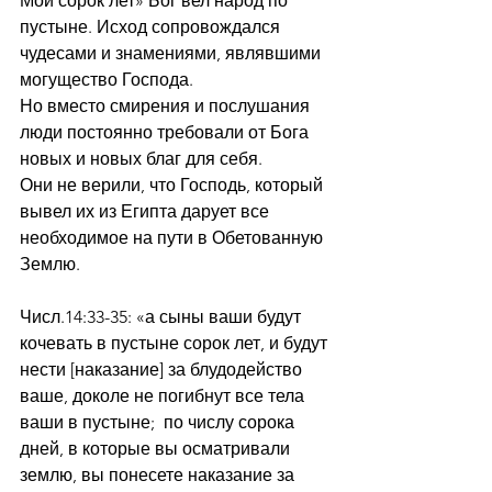
Мои сорок лет» Бог вел народ по 
пустыне. Исход сопровождался 
чудесами и знамениями, являвшими 
могущество Господа.
Но вместо смирения и послушания 
люди постоянно требовали от Бога 
новых и новых благ для себя. 
Они не верили, что Господь, который 
вывел их из Египта дарует все 
необходимое на пути в Обетованную 
Землю.
Числ.14:33-35: «а сыны ваши будут 
кочевать в пустыне сорок лет, и будут 
нести [наказание] за блудодейство 
ваше, доколе не погибнут все тела 
ваши в пустыне;  по числу сорока 
дней, в которые вы осматривали 
землю, вы понесете наказание за 