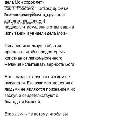
дела Мои сорок лет»
Авторские проекты
«οὗ ἐπείρασαν οἱ_πατέρες ὑμῶν ἐν 
δοκιμασίᾳ καὶ εἶδον τὰ_ἔργα μου»
Печатные материалы
«[в]_которое_[время] 
Ежедневная рассылка
подвергли_искушению отцы ваши в 
испытании и увидели дела Мои»
Писание использует события 
прошлого, чтобы предостеречь 
христиан от легкомысленного 
желания испытывать верность Бога.
Бог самодостаточен и ни в ком не 
нуждается. Его взаимоотношения с 
людьми не являются признанием их 
заслуг, а свидетельствуют о 
благодати Божьей.
Втор.7:7-9: «Не потому, чтобы вы 