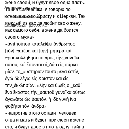
жене своей, и будут двое одна плоть. 
Авторские проекты
Тайна сия велика; я говорю по 
отношению ко Христу и к Церкви. Так 
Печатные материалы
каждый из вас да любит свою жену, 
Ежедневная рассылка
как самого себя; а жена да боится 
своего мужа»
«ἀντὶ τούτου καταλείψει ἄνθρωπος 
[τὸν]_πατέρα καὶ [τὴν]_μητέρα καὶ 
προσκολληθήσεται πρὸς τὴν_γυναῖκα 
αὐτοῦ, καὶ ἔσονται οἱ_δύο εἰς σάρκα 
μίαν. τὸ_μυστήριον τοῦτο μέγα ἐστίν, 
ἐγὼ δὲ λέγω εἰς Χριστὸν καὶ εἰς 
τὴν_ἐκκλησίαν. πλὴν καὶ ὑμεῖς οἱ_καθ΄ 
ἕνα ἕκαστος τὴν_ῡαυτοῦ γυναῖκα οὕτως 
ἀγαπάτω ὡς ῡαυτόν, ἡ_δὲ γυνὴ ἵνα 
φοβῆται τὸν_ἄνδρα»
«напротив этого оставит человек 
отца и мать и будет_приклеен к жене 
его, и будут двое в плоть одну. тайна 