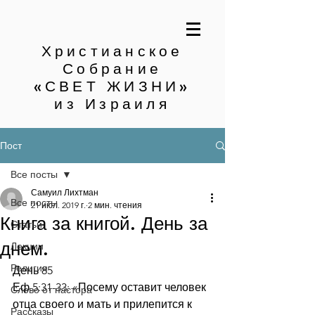
Христианское
Собрание
«СВЕТ ЖИЗНИ»
из Израиля
Пост
Все посты
Самуил Лихтман
Все посты
21 июл. 2019 г.
2 мин. чтения
Книга за книгой. День за
Статьи
днем.
Лекции
Религия
День 85
Еф.5:31-33: «Посему оставит человек 
Слово от пастора
отца своего и мать и прилепится к 
Рассказы