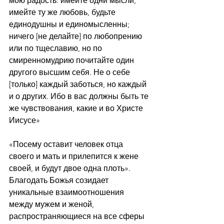
мою радость: имейте одни мысли, 
имейте ту же любовь, будьте 
единодушны и единомысленны; 
ничего [не делайте] по любопрению 
или по тщеславию, но по 
смиренномудрию почитайте один 
другого высшим себя. Не о себе 
[только] каждый заботься, но каждый 
и о других. Ибо в вас должны быть те 
же чувствования, какие и во Христе 
Иисусе»
«Посему оставит человек отца 
своего и мать и прилепится к жене 
своей, и будут двое одна плоть». 
Благодать Божья созидает 
уникальные взаимоотношения 
между мужем и женой, 
распространяющиеся на все сферы 