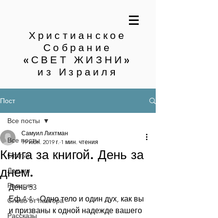
Христианское
Собрание
«СВЕТ ЖИЗНИ»
из Израиля
Пост
Все посты
Самуил Лихтман
Все посты
19 июн. 2019 г.
1 мин. чтения
Книга за книгой. День за
Статьи
днем.
Лекции
Религия
День 53
Еф.4:4: «Одно тело и один дух, как вы 
Слово от пастора
и призваны к одной надежде вашего 
Рассказы