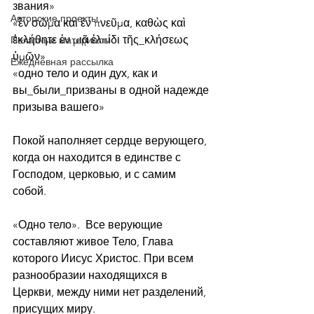
звания»
Авторские проекты
«ἓν σῶμα καὶ ἓν πνεῦμα, καθὼς καὶ 
ἐκλήθητε ἐν μιᾷ ἐλπίδι τῆς_κλήσεως 
Печатные материалы
ὑμῶν»
Ежедневная рассылка
«одно тело и один дух, как и 
вы_были_призваны в одной надежде 
призыва вашего»
Покой наполняет сердце верующего, 
когда он находится в единстве с 
Господом, церковью, и с самим 
собой.
«Одно тело».  Все верующие 
составляют живое Тело, Глава 
которого Иисус Христос. При всем 
разнообразии находящихся в 
Церкви, между ними нет разделений, 
присущих миру.