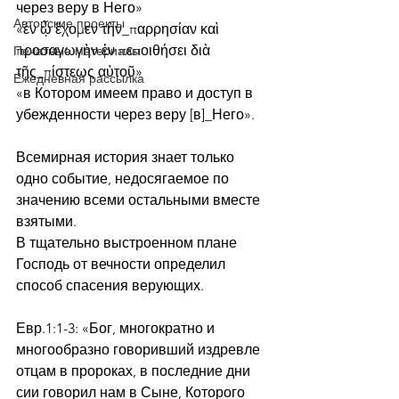
через веру в Него»
Авторские проекты
«ἐν ᾧ ἔχομεν τὴν_παρρησίαν καὶ 
προσαγωγὴν ἐν πεποιθήσει διὰ 
Печатные материалы
τῆς_πίστεως αὐτοῦ»
Ежедневная рассылка
«в Котором имеем право и доступ в 
убежденности через веру [в]_Него».
Всемирная история знает только 
одно событие, недосягаемое по 
значению всеми остальными вместе 
взятыми.
В тщательно выстроенном плане 
Господь от вечности определил 
способ спасения верующих.   
Евр.1:1-3: «Бог, многократно и 
многообразно говоривший издревле 
отцам в пророках, в последние дни 
сии говорил нам в Сыне, Которого 