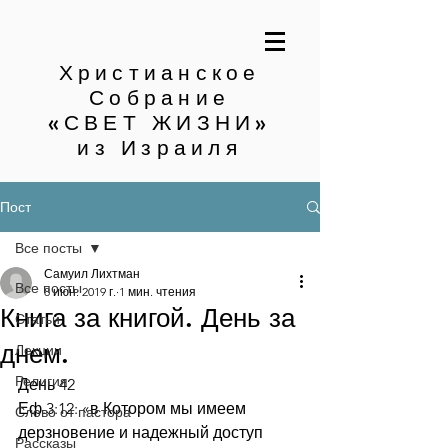
Христианское
Собрание
«СВЕТ ЖИЗНИ»
из Израиля
Пост
Все посты
Самуил Лихтман
Все посты
8 июн. 2019 г.
1 мин. чтения
Книга за книгой. День за
Статьи
днем.
Лекции
Религия
День 42
Еф.3:12: «в Котором мы имеем 
Слово от пастора
дерзновение и надежный доступ 
Рассказы