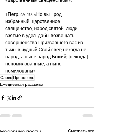
«царственным священством».
1Петр.2:9-10: «Но вы - род 
избранный, царственное 
священство, народ святой, люди, 
взятые в удел, дабы возвещать 
совершенства Призвавшего вас из 
тьмы в чудный Свой свет; некогда не 
народ, а ныне народ Божий; [некогда] 
непомилованные, а ныне 
помилованы»
Слово
Проповедь
Ежедневная рассылка
Смотреть все
Недавние посты