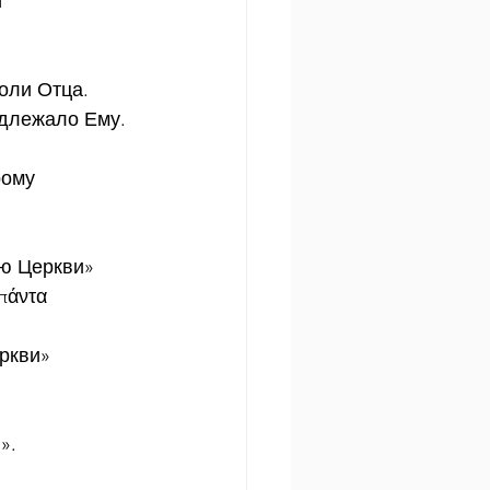
 
оли Отца.
адлежало Ему.
рому 
ою Церкви»
πάντα 
еркви»
».