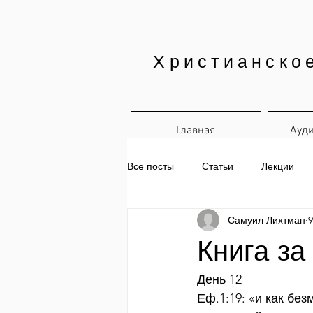
Христианско
Главная
Ауд
Все посты
Статьи
Лекции
Самуил Лихтман
9
Печатные материалы
Ежедн
Книга за
День 12
Еф.1:19: «и как бе