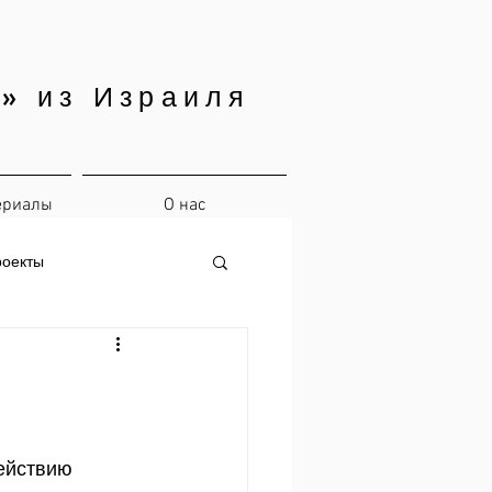
» из Израиля
ериалы
О нас
роекты
ействию 