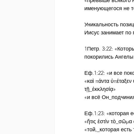
«превыше всякого н
именующегося не то
Уникальность пози
Иисус занимает по 
1Петр. 3:22: «Кото
покорились Ангелы
Еф.1:22: «и все по
«καὶ πάντα ὑπέταξεν
τῇ_ἐκκλησίᾳ»
«и всё Он_подчинил
Еф.1:23: «которая 
«ἥτις ἐστὶν τὸ_σῶμα
«той,_которая есть