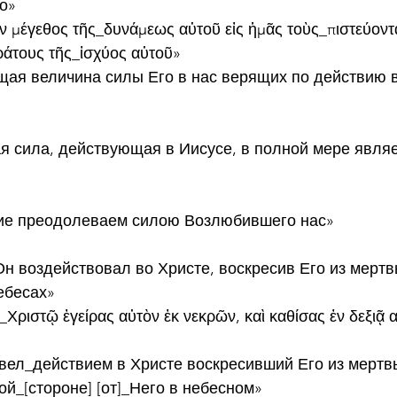
о»
ον μέγεθος τῆς_δυνάμεως αὐτοῦ εἰς ἡμᾶς τοὺς_πιστεύοντ
ράτους τῆς_ἰσχύος αὐτοῦ»
щая величина силы Его в нас верящих по действию 
 сила, действующая в Иисусе, в полной мере являе
 сие преодолеваем силою Возлюбившего нас»
Он воздействовал во Христе, воскресив Его из мертв
ебесах»
Χριστῷ ἐγείρας αὐτὸν ἐκ νεκρῶν, καὶ καθίσας ἐν δεξιᾷ α
вел_действием в Христе воскресивший Его из мертвы
й_[стороне] [от]_Него в небесном»