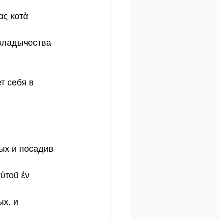
ας κατὰ 
владычества 
т себя в 
ых и посадив 
ὐτοῦ ἐν 
х, и 