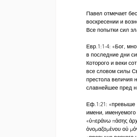
Павел отмечает бе
воскресении и возн
Все попытки сил з
Евр.1:1-4: «Бог, м
в последние дни си
Которого и веки со
все словом силы С
престола величия н
славнейшее пред н
Еф.1:21: «превыше 
имени, именуемого 
«ὑπεράνω πάσης ἀρχῆ
ὀνομαζομένου οὐ μόν