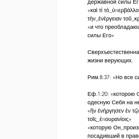
державной силы Ег
«καὶ τί τὸ_ὑπερβάλλ
τὴν_ἐνέργειαν τοῦ_κ
«и что преобладаю
силы Его»
Сверхъестественная
жизни верующих.
Рим.8:37: «Но все
Еф.1:20: «которою 
одесную Себя на н
«ἣν ἐνήργησεν ἐν τῷ_
τοῖς_ἐπουρανίοις»
«которую Он_произ
посадивший в право