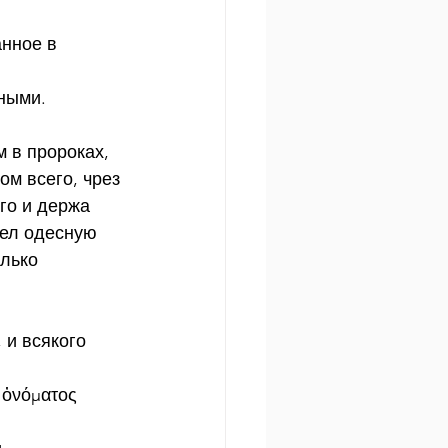
нное в 
ными.
 в пророках, 
м всего, чрез 
го и держа 
ел одесную 
лько 
 и всякого 
 ὀνόματος 