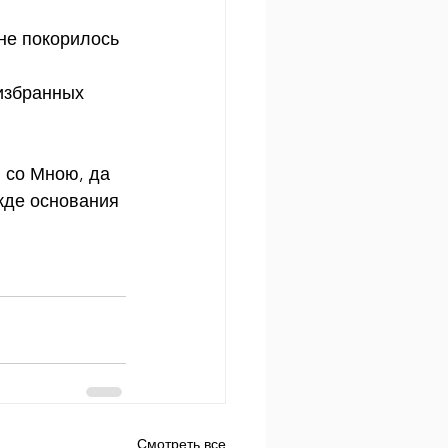
не покорилось 
избранных 
и со Мною, да 
жде основания 
Смотреть все