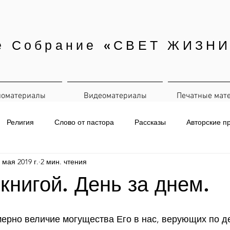
е Собрание «СВЕТ ЖИЗНИ
иоматериалы
Видеоматериалы
Печатные мат
Религия
Слово от пастора
Рассказы
Авторские п
 мая 2019 г.
2 мин. чтения
евная рассылка
 книгой. День за днем.
змерно величие могущества Его в нас, верующих по д