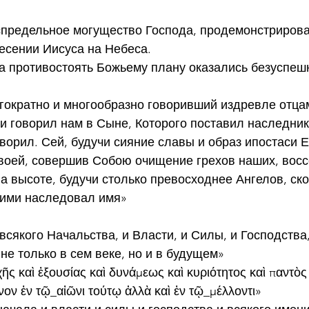
спредельное могущество Господа, продемонстрирова
есении Иисуса на Небеса.
ла противостоять Божьему плану оказались безуспеш
ногократно и многообразно говоривший издревле отцам
и говорил нам в Сыне, Которого поставил наследнико
творил. Сей, будучи сияние славы и образ ипостаси Е
воей, совершив Собою очищение грехов наших, восс
а высоте, будучи столько превосходнее Ангелов, ско
ими наследовал имя»
всякого Начальства, и Власти, и Силы, и Господства,
не только в сем веке, но и в будущем»
ς καὶ ἐξουσίας καὶ δυνάμεως καὶ κυριότητος καὶ παντὸς
ον ἐν τῷ_αἰῶνι τούτῳ ἀλλὰ καὶ ἐν τῷ_μέλλοντι»