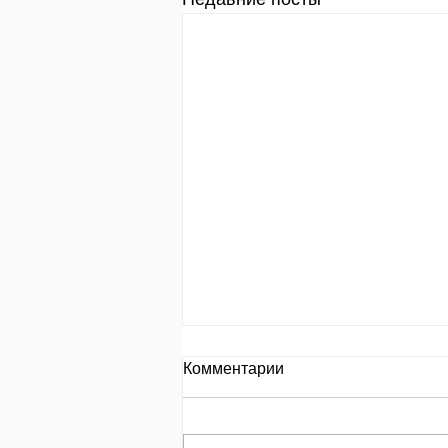
День за днем.
Комментарии
День 653 Пр.24:8: «Кто
замышляет сделать зло, того
называют злоумышленником»