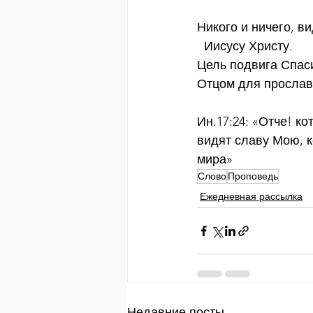
Никого и ничего, в
  Иисусу Христу.
Цель подвига Спаси
Отцом для прослав
Ин.17:24: «Отче! ко
видят славу Мою, 
мира»
Слово
Проповедь
Ежедневная рассылка
Недавние посты