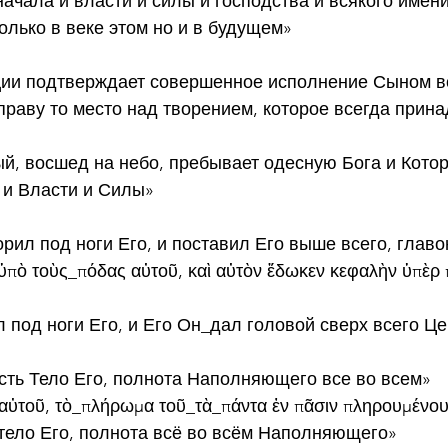
ачала и власти и силы и господства и всякого имени
лько в веке этом но и в будущем»
ции подтверждает совершенное исполнение Сыном в
праву то место над творением, которое всегда прин
рый, восшед на небо, пребывает одесную Бога и Кото
 и Власти и Силы»
корил под ноги Его, и поставил Его выше всего, глав
 ὑπὸ τοὺς_πόδας αὐτοῦ, καὶ αὐτὸν ἔδωκεν κεφαλὴν ὑπὲρ 
 под ноги Его, и Его Он_дал головой сверх всего Ц
есть Тело Его, полнота Наполняющего все во всем»
 αὐτοῦ, τὸ_πλήρωμα τοῦ_τὰ_πάντα ἐν πᾶσιν πληρουμένου
 тело Его, полнота всё во всём Наполняющего»