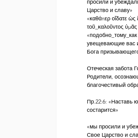
просили и убеждали
Царство и славу»
«καθάπερ οἴδατε ὡς 
τοῦ_καλοῦντος ὑμᾶς 
«подобно_тому_как з
увещевающие вас и
Бога призывающего
Отеческая забота Г
Родители, осознающ
благочестивый обр
Пр.22:6: «Наставь ю
состарится»
«мы просили и убеж
Свое Царство и сл