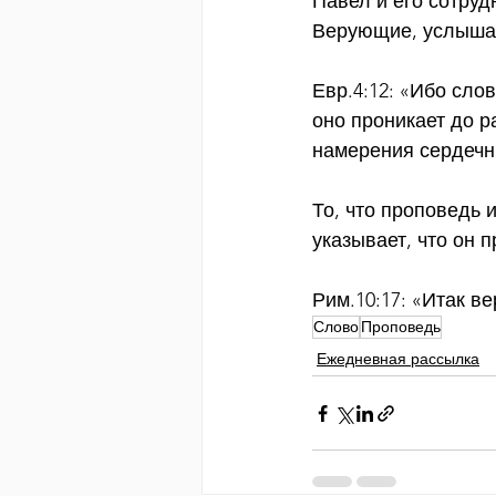
Павел и его сотру
Верующие, услышав,
Евр.4:12: «Ибо сло
оно проникает до р
намерения сердеч
То, что проповедь 
указывает, что он 
Рим.10:17: «Итак в
Слово
Проповедь
Ежедневная рассылка