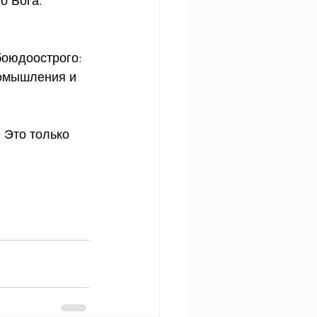
о Бога.
боюдоострого: 
помышления и 
 Это только 