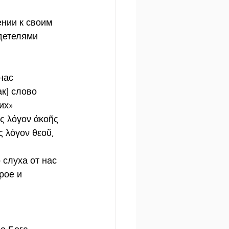
нии к своим 
детелями 
нас 
к] слово 
щих»
ες λόγον ἀκοῆς 
 λόγον θεοῦ, 
 слуха от нас 
рое и 