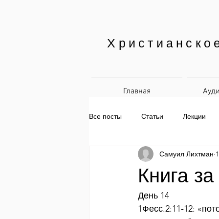
Христианско
Главная
Ауд
Все посты
Статьи
Лекции
Самуил Лихтман
1
Печатные материалы
Ежедн
Книга за
День 14
1Фесс.2:11-12: «пот