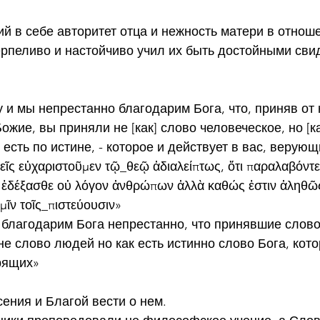
 в себе авторитет отца и нежность матери в отноше
ерпеливо и настойчиво учил их быть достойными сви
у и мы непрестанно благодарим Бога, что, приняв от 
жие, вы приняли не [как] слово человеческое, но [ка
 есть по истине, - которое и действует в вас, верую
ἡμεῖς εὐχαριστοῦμεν τῷ_θεῷ ἀδιαλείπτως, ὅτι παραλαβόντ
 ἐδέξασθε οὐ λόγον ἀνθρώπων ἀλλὰ καθώς ἐστιν ἀληθῶς
ὑμῖν τοῖς_πιστεύουσιν»
ы благодарим Бога непрестанно, что принявшие слово
не слово людей но как есть истинно слово Бога, кото
рящих»
ения и Благой вести о нем.