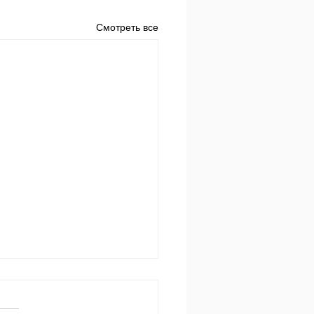
Смотреть все
 за днем.
650 Пр.24:3-4: «Мудростью