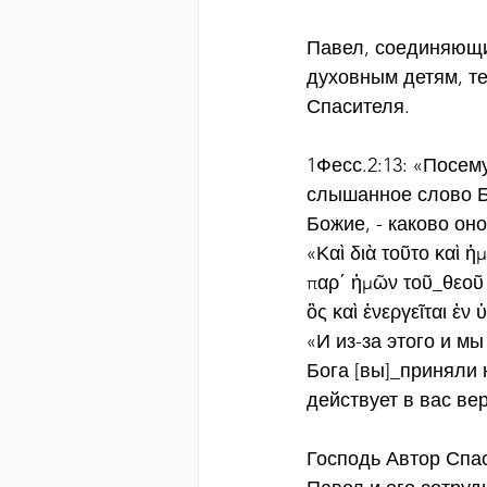
Павел, соединяющий
духовным детям, т
Спасителя.
1Фесс.2:13: «Посем
слышанное слово Бо
Божие, - каково оно
«Καὶ διὰ τοῦτο καὶ 
παρ΄ ἡμῶν τοῦ_θεοῦ
ὃς καὶ ἐνεργεῖται ἐν 
«И из-за этого и м
Бога [вы]_приняли 
действует в вас ве
Господь Автор Спас