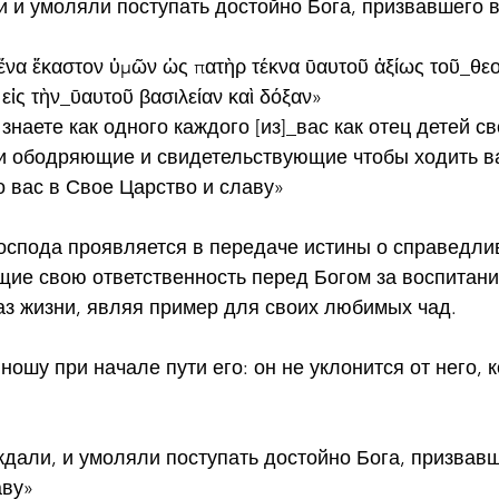
 и умоляли поступать достойно Бога, призвавшего в
ἕνα ἕκαστον ὑμῶν ὡς πατὴρ τέκνα ῡαυτοῦ ἀξίως τοῦ_θεο
εἰς τὴν_ῡαυτοῦ βασιλείαν καὶ δόξαν»
наете как одного каждого [из]_вас как отец детей св
 ободряющие и свидетельствующие чтобы ходить в
 вас в Свое Царство и славу»
оспода проявляется в передаче истины о справедли
ие свою ответственность перед Богом за воспитание
аз жизни, являя пример для своих любимых чад.
ношу при начале пути его: он не уклонится от него, к
дали, и умоляли поступать достойно Бога, призвавш
аву»