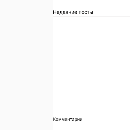
Недавние посты
День за днем.
Комментарии
День 653 Пр.24:8: «Кто