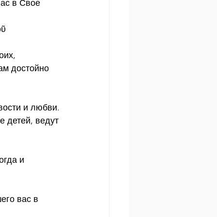
ас в Свое 
ῦ 
оих, 
ам достойно 
вости и любви.
 детей, ведут 
огда и 
его вас в 