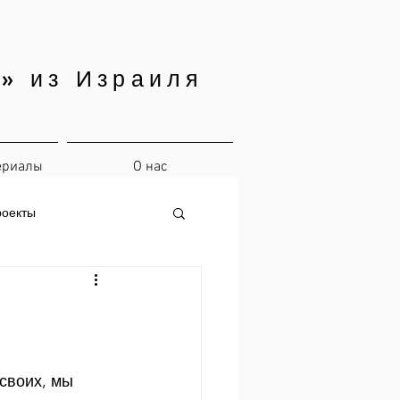
» из Израиля
ериалы
О нас
роекты
 своих, мы 