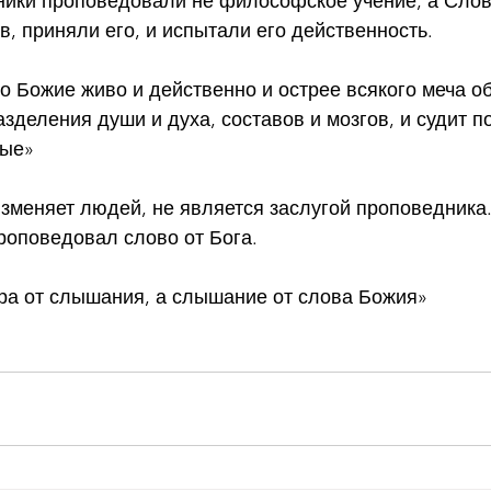
дники проповедовали не философское учение, а Слов
 приняли его, и испытали его действенность.
во Божие живо и действенно и острее всякого меча о
азделения души и духа, составов и мозгов, и судит 
ные»
изменяет людей, не является заслугой проповедника.
проповедовал слово от Бога. 
ера от слышания, а слышание от слова Божия»