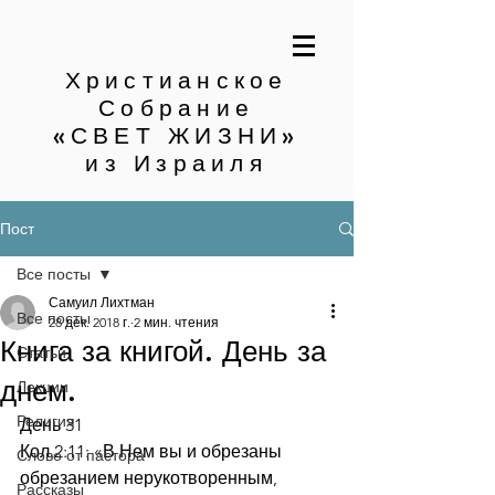
Христианское
Собрание
«СВЕТ ЖИЗНИ»
из Израиля
Пост
Все посты
Самуил Лихтман
Все посты
28 дек. 2018 г.
2 мин. чтения
Книга за книгой. День за
Статьи
днем.
Лекции
Религия
День 31
Кол.2:11: «В Нем вы и обрезаны 
Слово от пастора
обрезанием нерукотворенным, 
Рассказы