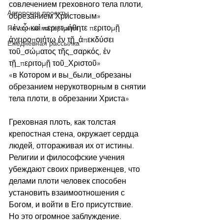
совлечением греховного тела плоти, 
Авторские проекты
обрезанием Христовым»
«ἐν ᾧ καὶ περιετμήθητε περιτομῇ 
Печатные материалы
ἀχειροποιήτῳ ἐν τῇ_ἀπεκδύσει 
Ежедневная рассылка
τοῦ_σώματος τῆς_σαρκός, ἐν 
τῇ_περιτομῇ τοῦ_Χριστοῦ»
«в Котором и вы_были_обрезаны 
обрезанием нерукотворным в снятии 
тела плоти, в обрезании Христа»
Греховная плоть, как толстая 
крепостная стена, окружает сердца 
людей, отгораживая их от истины.
Религии и философские учения 
убеждают своих приверженцев, что 
делами плоти человек способен 
установить взаимоотношения с 
Богом, и войти в Его присутствие.
Но это огромное заблуждение.