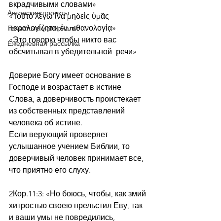
вкрадчивыми словами»
Авторские проекты
«Τοῦτο λέγω ἵνα μηδεὶς ὑμᾶς 
παραλογίζηται ἐν πιθανολογίᾳ»
Печатные материалы
«Это говорю чтобы никто вас 
Ежедневная рассылка
обсчитывал в убедительной_речи»
Доверие Богу имеет основание в 
Господе и возрастает в истине 
Слова, а доверчивость проистекает 
из собственных представлений 
человека об истине.
Если верующий проверяет 
услышанное учением Библии, то 
доверчивый человек принимает все, 
что приятно его слуху.
2Кор.11:3: «Но боюсь, чтобы, как змий 
хитростью своею прельстил Еву, так 
и ваши умы не повредились, 