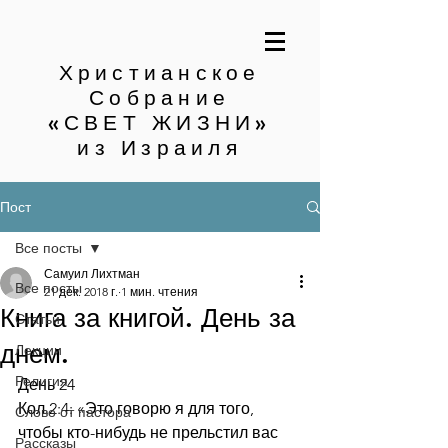
Христианское
Собрание
«СВЕТ ЖИЗНИ»
из Израиля
Пост
Все посты
Самуил Лихтман
Все посты
21 дек. 2018 г.
1 мин. чтения
Книга за книгой. День за
Статьи
днем.
Лекции
Религия
День 24
Кол.2:4: «Это говорю я для того, 
Слово от пастора
чтобы кто-нибудь не прельстил вас 
Рассказы