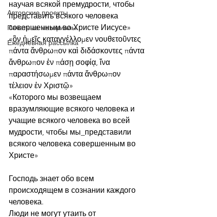
научая всякой премудрости, чтобы 
Авторские проекты
представить всякого человека 
совершенным во Христе Иисусе»
Печатные материалы
«ὃν ἡμεῖς καταγγέλλομεν νουθετοῦντες 
Ежедневная рассылка
πάντα ἄνθρωπον καὶ διδάσκοντες πάντα 
ἄνθρωπον ἐν πάσῃ σοφίᾳ, ἵνα 
παραστήσωμεν πάντα ἄνθρωπον 
τέλειον ἐν Χριστῷ»
«Которого мы возвещаем 
вразумляющие всякого человека и 
учащие всякого человека во всей 
мудрости, чтобы мы_представили 
всякого человека совершенным во 
Христе»
Господь знает обо всем 
происходящем в сознании каждого 
человека. 
Люди не могут утаить от 