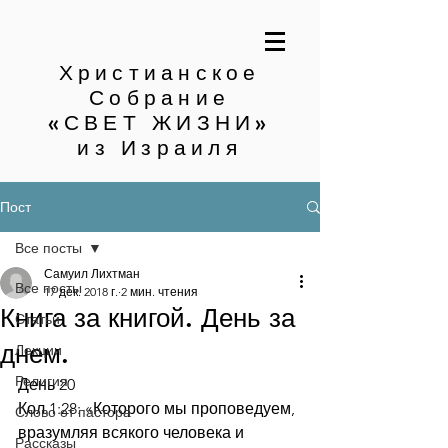
Христианское
Собрание
«СВЕТ ЖИЗНИ»
из Израиля
Пост
Все посты
Самуил Лихтман
Все посты
17 дек. 2018 г.
2 мин. чтения
Книга за книгой. День за
Статьи
днем.
Лекции
Религия
День 20
Кол.1:28: «Которого мы проповедуем, 
Слово от пастора
вразумляя всякого человека и 
Рассказы