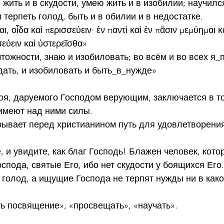
 жить и в скудости, умею жить и в изобилии; научилс
 терпеть голод, быть и в обилии и в недостатке.
ι, οἶδα καὶ περισσεύειν· ἐν παντὶ καὶ ἐν πᾶσιν μεμύημαι κ
σσεύειν καὶ ὑστερεῖσθα»
тожности, знаю и изобиловать; во всём и во всех я_
ать, и изобиловать и быть_в_нужде»
оя, даруемого Господом верующим, заключается в то
 имеют над ними силы.
рывает перед христианином путь для удовлетворения
е, и увидите, как благ Господь! Блажен человек, кото
оспода, святые Его, ибо нет скудости у боящихся Его
 голод, а ищущие Господа не терпят нужды ни в как
ть посвящение», «просвещать», «научать».