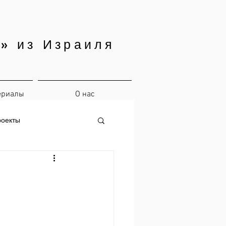
» из Израиля
ериалы
О нас
роекты