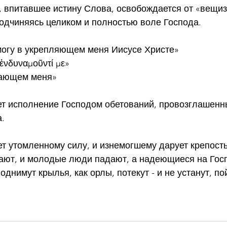
 впитавшее истину Слова, освобождается от «вещиз
подчиняясь целиком и полностью воле Господа.
 могу в укрепляющем меня Иисусе Христе»
ἐνδυναμοῦντί με»
вающем меня»
т исполнение Господом обетований, провозглашенны
.
ает утомленному силу, и изнемогшему дарует крепост
ают, и молодые люди падают, а надеющиеся на Гос
однимут крылья, как орлы, потекут - и не устанут, пой