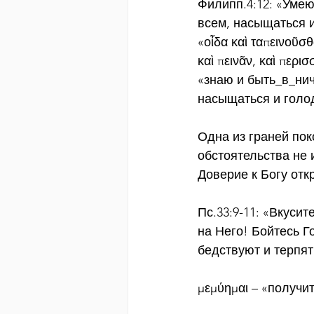
Филипп.4:12: «Умею
всем, насыщаться и
«οἶδα καὶ ταπεινοῦσθα
καὶ πεινᾶν, καὶ περι
«знаю и быть_в_нич
насыщаться и голод
Одна из граней пок
обстоятельства не
Доверие к Богу отк
Пс.33:9-11: «Вкусит
на Него! Бойтесь Г
бедствуют и терпят
μεμύημαι – «получи