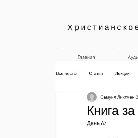
Христианско
Главная
Ауд
Все посты
Статьи
Лекции
Самуил Лихтман
2
Печатные материалы
Ежедн
Книга за
День 67