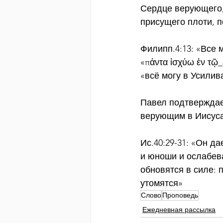
Сердце верующего,
присущего плоти, 
Филипп.4:13: «Все
«πάντα ἰσχύω ἐν τῷ_
«всё могу в Усили
Павел подтверждае
верующим в Иисуса
Ис.40:29-31: «Он д
и юноши и ослабев
обновятся в силе: п
утомятся»
Слово
Проповедь
Ежедневная рассылка