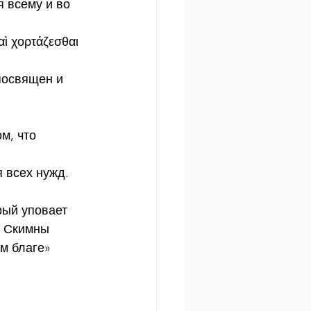
я всему и во 
αὶ χορτάζεσθαι 
посвящен и 
м, что 
 всех нужд.
рый уповает 
. Скимны 
ом благе»