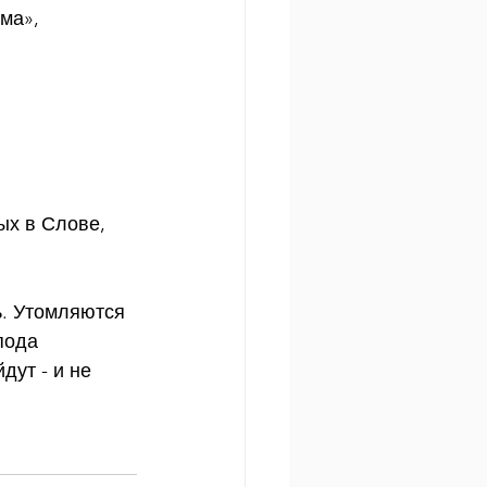
ма», 
х в Слове, 
ь. Утомляются 
пода 
дут - и не 