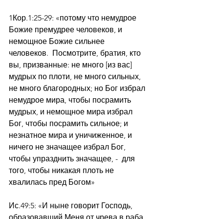
1Кор.1:25-29: «потому что немудрое 
Божие премудрее человеков, и 
немощное Божие сильнее 
человеков.  Посмотрите, братия, кто 
вы, призванные: не много [из вас] 
мудрых по плоти, не много сильных, 
не много благородных; но Бог избрал 
немудрое мира, чтобы посрамить 
мудрых, и немощное мира избрал 
Бог, чтобы посрамить сильное; и 
незнатное мира и уничиженное, и 
ничего не значащее избрал Бог, 
чтобы упразднить значащее, -  для 
того, чтобы никакая плоть не 
хвалилась пред Богом»
Ис.49:5: «И ныне говорит Господь, 
образовавший Меня от чрева в раба 