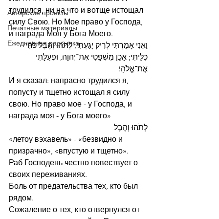
трудился, ни на что и вотще истощал 
Авторские проекты
силу Свою. Но Мое право у Господа, 
Печатные материалы
и награда Моя у Бога Моего.
Ежедневная рассылка
וַאֲנִי אָמַרְתִּי לְרִיק יָגַעְתִּי, לְתֹהוּ וְהֶבֶל כֹּחִי 
כִלֵּיתִי; אָכֵן מִשְׁפָּטִי אֶת־יְהוָה, וּפְעֻלָּתִי 
אֶת־אֱלֹהָי׃
И я сказал: напрасно трудился я, 
попусту и тщетно истощал я силу 
свою. Но право мое - у Господа, и 
награда моя - у Бога моего»
לְתֹהוּ וְהֶבֶל
«летоу вэхавель» - «безвидно и 
призрачно», «впустую и тщетно».
Раб Господень честно повествует о 
своих переживаниях.
Боль от предательства тех, кто был 
рядом.
Сожаление о тех, кто отвернулся от 