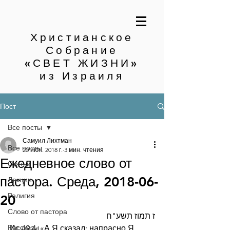
Христианское
Собрание
«СВЕТ ЖИЗНИ»
из Израиля
Пост
Все посты
Самуил Лихтман
Все посты
20 июн. 2018 г.
3 мин. чтения
Ежедневное слово от
Статьи
пастора. Среда, 2018-06-
Лекции
Религия
20
Слово от пастора
ז תמוז תשע"ח
Рассказы
Ис.49:4: «А Я сказал: напрасно Я 