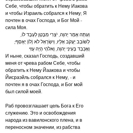
Себе, чтобы обратить к Нему Иакова 
и чтобы Израиль собрался к Нему; Я 
почтен в очах Господа, и Бог Мой - 
сила Моя.
וְעַתָּה אָמַר יְהוָה, יֹצְרִי מִבֶּטֶן לְעֶבֶד לוֹ, 
לְשׁוֹבֵב יַעֲקֹב אֵלָיו, וְיִשְׂרָאֵל לֹא (לוֹ) יֵאָסֵף; 
וְאֶכָּבֵד בְּעֵינֵי יְהוָה, וֵאלֹהַי הָיָה עֻזִּי
И ныне, сказал Господь, создавший 
меня от чрева рабом Себе, чтобы 
обратить к Нему Йаакова и чтобы 
Йисраэйль собрался к Нему, - и 
почтен я в очах Господа, и Бог мой 
был силой моей.
Раб провозглашает цель Бога к Его 
служению. Это и освобождения 
народа из вавилонского плена, и в 
переносном значении, из рабства 