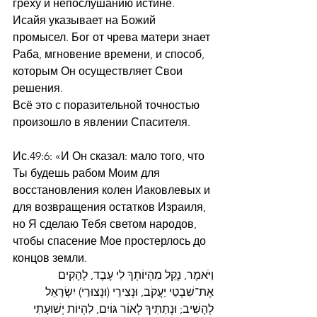
греху и непослушанию истине.
Исайя указывает на Божий 
промысел. Бог от чрева матери знает 
Раба, мгновение времени, и способ, 
которым Он осуществляет Свои 
решения.
Всё это с поразительной точностью 
произошло в явлении Спасителя.
Ис.49:6: «И Он сказал: мало того, что 
Ты будешь рабом Моим для 
восстановления колен Иаковлевых и 
для возвращения остатков Израиля, 
но Я сделаю Тебя светом народов, 
чтобы спасение Мое простерлось до 
концов земли.
וַיֹּאמֶר, נָקֵל מִהְיוֹתְךָ לִי עֶבֶד, לְהָקִים 
אֶת־שִׁבְטֵי יַעֲקֹב, וּנְצִירֵי (וּנְצוּרֵי) יִשְׂרָאֵל 
לְהָשִׁיב; וּנְתַתִּיךָ לְאוֹר גּוֹיִם, לִהְיוֹת יְשׁוּעָתִי 