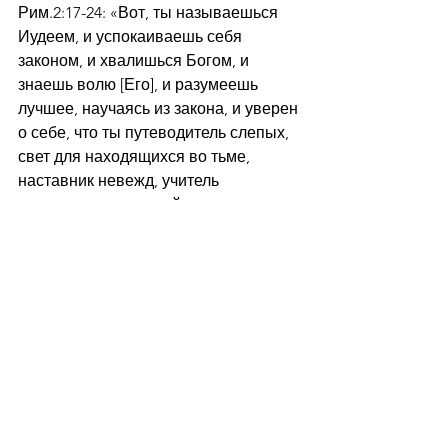
Рим.2:17-24: «Вот, ты называешься 
Иудеем, и успокаиваешь себя 
законом, и хвалишься Богом, и 
знаешь волю [Его], и разумеешь 
лучшее, научаясь из закона, и уверен 
о себе, что ты путеводитель слепых, 
свет для находящихся во тьме, 
наставник невежд, учитель 
младенцев, имеющий в законе 
образец ведения и истины: как же 
ты, уча другого, не учишь себя 
самого? Проповедуя не красть, 
крадешь? говоря: "не 
прелюбодействуй", 
прелюбодействуешь? гнушаясь 
идолов, святотатствуешь? 
Хвалишься законом, а 
преступлением закона бесчестишь 
Бога? Ибо ради вас, как написано, 