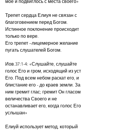
мое и подвиглось с места своего»
Трепет сердца Елиуя не связан с 
благоговением перед Богом.
Истинное поклонение происходит 
только по вере.
Его трепет –лицемерное желание 
пугать слушателей Богом.
Иов.37:1-4: «Слушайте, слушайте 
голос Его и гром, исходящий из уст 
Его. Под всем небом раскат его, и 
блистание его - до краев земли. За 
ним гремит глас; гремит Он гласом 
величества Своего и не 
останавливает его, когда голос Его 
услышан»
Елиуй использует метод, который 