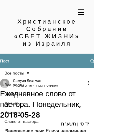
Христианское
Собрание
«СВЕТ ЖИЗНИ»
из Израиля
Пост
Все посты
Самуил Лихтман
Все посты
28 мая 2018 г.
1 мин. чтения
Ежедневное слово от
Статьи
пастора. Понедельник,
Лекции
Религия
2018-05-28
Слово от пастора
יד סיון תשע"ח
Рассказы
Завершение речи Елиуя напоминает 