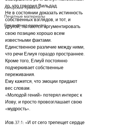
то, что говорил Вильдад.
Авторские проекты
Не в состоянии доказать истинность 
Печатные материалы
собственных взглядов, и тот, и 
Ежедневная рассылка
другой, пытаются аргументировать 
свою позицию хорошо всем 
известными фактами.
Единственное различие между ними, 
что речи Елиуя гораздо пространнее.
Кроме того, Елиуй постоянно 
подчеркивает собственные 
переживания.
Ему кажется, что эмоции придают 
вес словам.
«Молодой гений» потерял интерес к 
Иову, и просто провозглашает свою 
«мудрость».
Иов.37:1: «И от сего трепещет сердце 