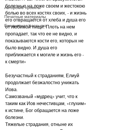
болезнью на ложе своем и жестокою 
Авторские проекты
болью во всех костях своих, - и жизнь 
Печатные материалы
его отвращается от хлеба и душа его 
Ежедневная рассылка
от любимой пищи. Плоть на нем 
пропадает, так что ее не видно, и 
показываются кости его, которых не 
было видно. И душа его 
приближается к могиле и жизнь его - 
к смерти»
Безучастный к страданиям, Елиуй 
продолжает безжалостно унижать 
Иова.
Самозваный «мудрец» учит, что к 
таким как Иов нечестивцам, «глухим» 
к истине, Бог обращается на ложе 
болезни.
Тяжелые страдания, отныне их 