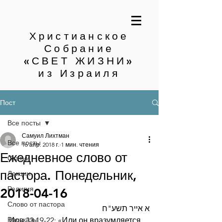
Христианское
Собрание
«СВЕТ ЖИЗНИ»
из Израиля
Пост
Все посты
Самуил Лихтман
Все посты
16 апр. 2018 г.
1 мин. чтения
Ежедневное слово от
Статьи
пастора. Понедельник,
Лекции
Религия
2018-04-16
Слово от пастора
א אייר תשע"ח
Рассказы
Иов.33:19-22: «Или он вразумляется 