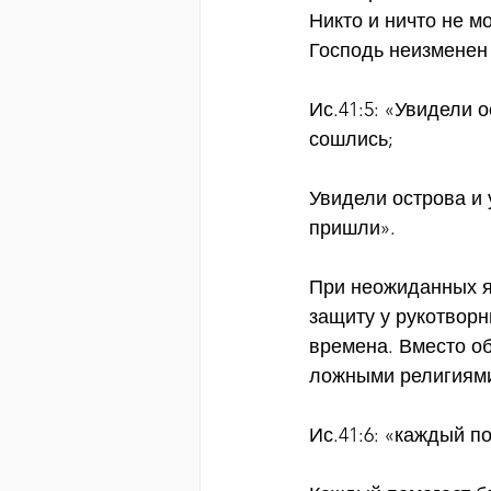
Никто и ничто не м
Господь неизменен 
Ис.41:5: «Увидели 
сошлись;
Увидели острова и 
пришли».
При неожиданных я
защиту у рукотворн
времена. Вместо об
ложными религиям
Ис.41:6: «каждый п