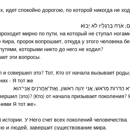
их, идет спокойно дорогою, по которой никогда не хо
ֹם; אֹרַח בְּרַגְלָיו לֹא יָבוֹא׃
проходит мирно по пути, на который не ступал ногам
Кира, пророк вопрошает, откуда у этого человека б
 путями, которыми никто до него не ходил?
ает эти вопросы.
л и совершил это? Тот, Кто от начала вызывает роды;
их - Я тот же.
ֵא הַדֹּרוֹת מֵרֹאשׁ; אֲנִי יְהוָה רִאשׁוֹן, וְאֶת־אַחֲרֹנִים אֲנִי־הוּא׃
ершил (это)? (Кто) от начала призывает поколения? Я
ними Я тот же».
 истории. У Него счет всех поколений человечества.
лю и людей, завершит существование мира.