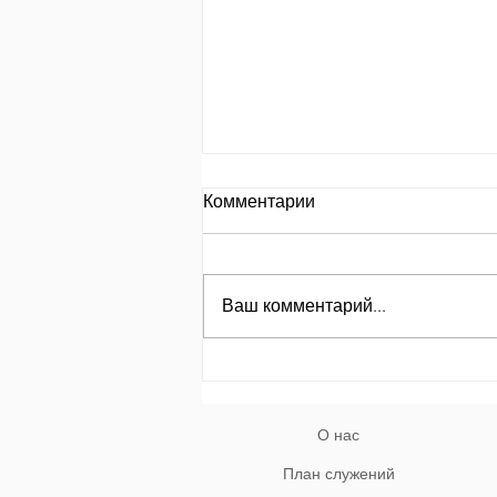
День за днем.
Комментарии
День 653 Пр.24:8: «Кто
замышляет сделать зло, того
называют злоумышленником»
Ваш комментарий...
מְחַשֵּׁב לְהָרֵעַ; לוֹ, בַּעַל־מְזִמּוֹת יִקְרָאוּ׃
Кто замышляет творить зло,
того называют
злоумышленником. Природа гр
О нас
План служений