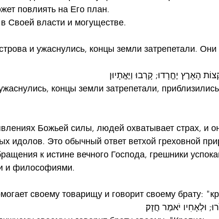
ожет повлиять на Его план.
в Своей власти и могуществе.
острова и ужаснулись, концы земли затрепетали. Они
ְצוֹת הָאָרֶץ יֶחֱרָדוּ; קָרְבוּ וַיֶּאֱתָיוּן
ужаснулись, концы земли затрепетали, приблизились
влениях Божьей силы, людей охватывает страх, и о
ых идолов. Это обычный ответ ветхой греховной при
ращения к истине вечного Господа, грешники успока
и и философиями.
омогает своему товарищу и говорит своему брату: "к
וּ; וּלְאָחִיו יֹאמַר חֲזָק׃