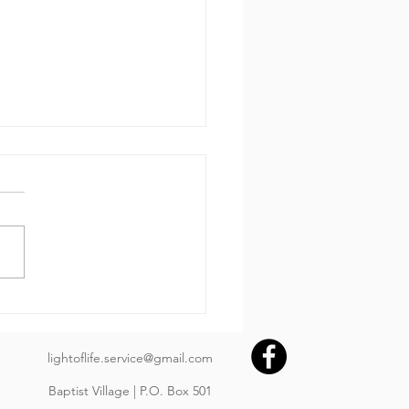
 за днем.
650 Пр.24:3-4: «Мудростью
ояется дом и разумом
рждается, и с уменьем
ренности его наполняются
им драгоценным и
расным имуществом»
בְּחָכְמָה יִבָּנֶה בָּיִת; וּבִתְבוּ
lightoflife.service@gmail.com
Baptist Village | P.O. Box 501