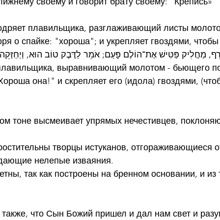
ижнему своему и говорит брату своему: "Крепись»
ободряет плавильщика, разглаживающий листы молото
оря о спайке: "хороша"; и укрепляет гвоздями, чтобы
צֹרֵף, מַחֲלִיק פַּטִּישׁ אֶת־הוֹלֶם פָּעַם; אֹמֵר לַדֶּבֶק טוֹב הוּא, וַיְחַזְּק
плавильщика, выравнивающий молотом - бьющего по
Хороша она!" и скрепляет его (идола) гвоздями, (чтоб
ком тоне высмеивает упрямых нечестивцев, поклоня
ростительны творцы истуканов, отгораживающиеся о
дающие нелепые изваяния.
тны, так как построены на бренном основании, и из 
м также, что Сын Божий пришел и дал нам свет и разу