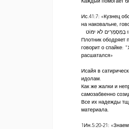
Каждый помогает бл
Ис.41:7: «Кузнец 
на наковальне, гов
ֵהוּ בְמַסְמְרִים לֹא יִמּוֹט
Плотник ободряет 
говорит о спайке: "
расшатался» 
Исайя в сатиричес
идолам.
Как же жалки и неп
самозабвенно сози
Все их надежды тще
материала.
1Ин.5:20-21: «Знае