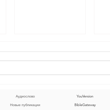
День за днем.
День
День 651 Пр.24:5-6: «Человек
День 
мудрый силен, и человек
устр
разумный укрепляет силу свою.
утве
Поэтому с обдуманностью веди
внут
войну твою, и успех [будет] при
всяк
множестве совещаний»
прек
נָה, יִת
גֶּבֶר־חָכָם בַּעוֹז; וְאִישׁ־דַּעַ
Аудиослово
YouVersion
Новые публикации
BibleGateway