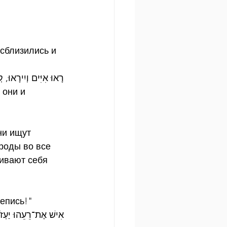
 сблизились и 
רָאוּ אִיִּים וְיִירָאוּ, ק
 они и 
ни ищут 
роды во все 
ивают себя 
репись!"
אִישׁ אֶת־רֵעֵהוּ יַעְזֹר