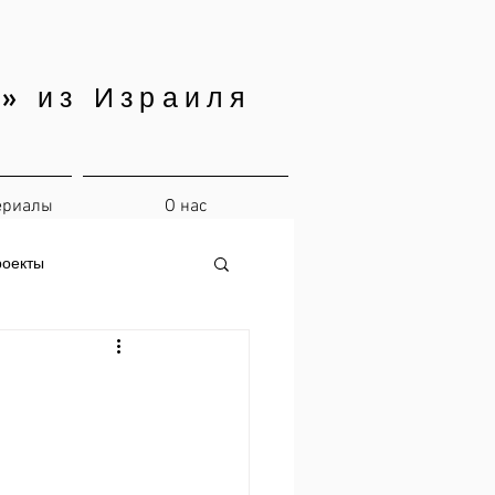
» из Израиля
ериалы
О нас
роекты