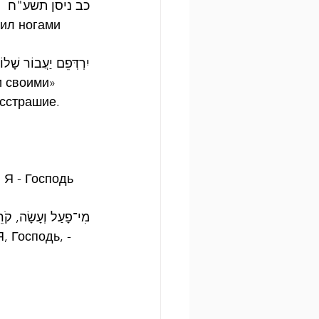
כב ניסן תשע"ח
дил ногами 
יִרְדְּפֵם יַעֲבוֹר שָׁלו
и своими»
есстрашие.
 Я - Господь 
מִי־פָעַל וְעָשָׂה, קֹר
, Господь, - 