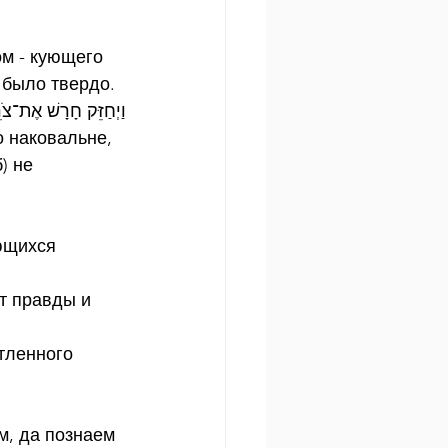
м - кующего 
 было твердо.
וַיְחַזֵּק חָרָשׁ אֶת־  
 наковальне, 
) не 
ющихся 
т правды и 
тленного 
м, да познаем 