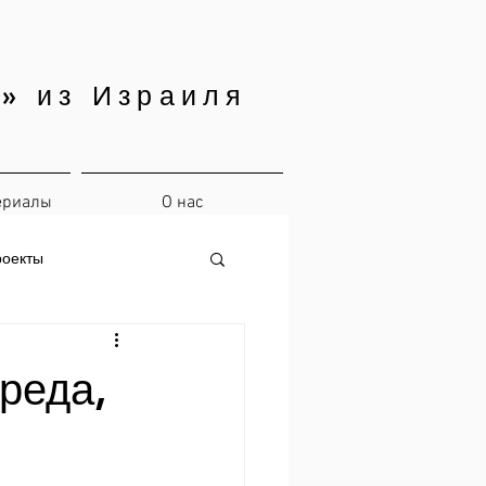
» из Израиля
ериалы
О нас
роекты
реда,