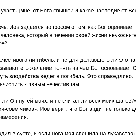
е участь [мне] от Бога свыше? И какое наследие от В
ь, Иов задается вопросом о том, как Бог оценивает 
 человека, который в течении своей жизни неукоснит
ое?
нечестивого ли гибель, и не для делающего ли зло на
зывают его желание понять на чем Бог основывает 
путь злодейства ведет в погибель. Это справедливо. 
причислить к явным нечестивцам.
л ли Он путей моих, и не считал ли всех моих шагов?
ей-советчиков», Иов верит, что Бог видит не только 
 намерения.
ходил в суете, и если нога моя спешила на лукавство»