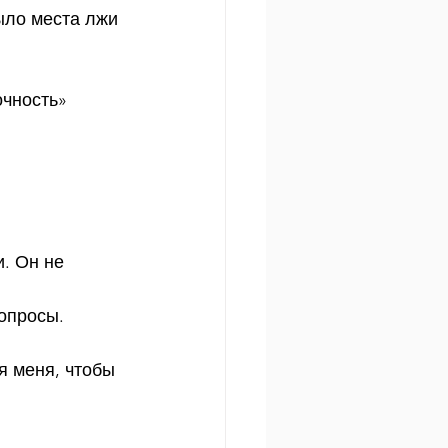
ыло места лжи 
очность»
. Он не 
вопросы.
я меня, чтобы 