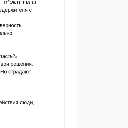
כז אדר תשע"ח
седержителя с 
верность.
ельно 
пасть?»
Свои решения. 
 Но страдают 
»
действия люди, 