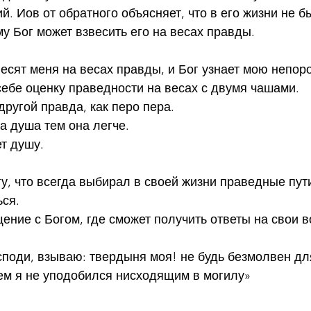
й. Иов от обратного объясняет, что в его жизни не б
му Бог может взвесить его на весах правды.
звесят меня на весах правды, и Бог узнает мою непор
ебе оценку праведности на весах с двумя чашами.
другой правда, как перо пера.
а душа тем она легче.
т душу.
у, что всегда выбирал в своей жизни праведные пути
ься.
ение с Богом, где сможет получить ответы на свои 
Господи, взываю: твердыня моя! не будь безмолвен дл
ем я не уподобился нисходящим в могилу»