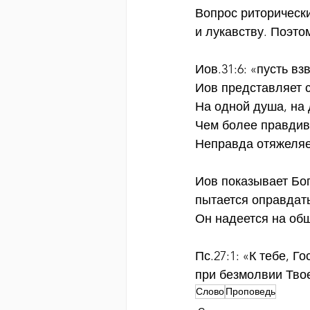
Вопрос риторически
и лукавству. Поэто
Иов.31:6: «пусть в
Иов представляет с
На одной душа, на 
Чем более правдив
Неправда отяжеляе
Иов показывает Бог
пытается оправдат
Он надеется на общ
Пс.27:1: «К тебе, 
при безмолвии Тво
Слово
Проповедь