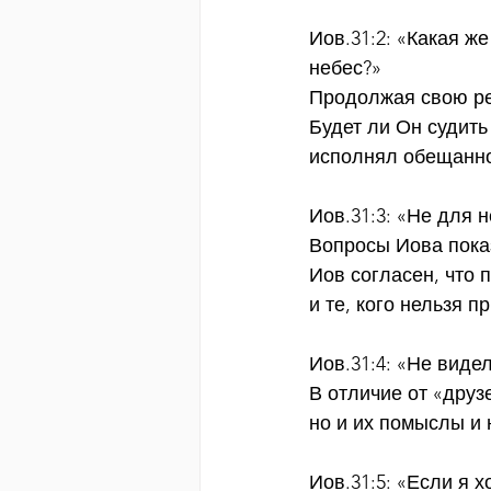
Иов.31:2: «Какая ж
небес?»
Продолжая свою реч
Будет ли Он судить
исполнял обещанн
Иов.31:3: «Не для 
Вопросы Иова пока
Иов согласен, что 
и те, кого нельзя 
Иов.31:4: «Не виде
В отличие от «друз
но и их помыслы и
Иов.31:5: «Если я 