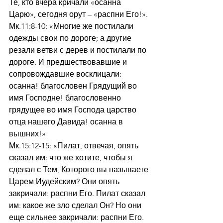
Те, кто вчера кричали «осанна 
Царю», сегодня орут – «распни Его!».
Мк.11:8-10: «Многие же постилали 
одежды свои по дороге; а другие 
резали ветви с дерев и постилали по 
дороге. И предшествовавшие и 
сопровождавшие восклицали: 
осанна! благословен Грядущий во 
имя Господне! благословенно 
грядущее во имя Господа царство 
отца нашего Давида! осанна в 
вышних!»
Мк.15:12-15: «Пилат, отвечая, опять 
сказал им: что же хотите, чтобы я 
сделал с Тем, Которого вы называете 
Царем Иудейским? Они опять 
закричали: распни Его. Пилат сказал 
им: какое же зло сделал Он? Но они 
еще сильнее закричали: распни Его. 