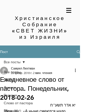
Христианское
Собрание
«СВЕТ ЖИЗНИ»
из Израиля
Пост
Все посты
Самуил Лихтман
Все посты
26 февр. 2018 г.
2 мин. чтения
Ежедневное слово от
Статьи
пастора. Понедельник,
Лекции
Религия
2018-02-26
Слово от пастора
יא אדר תשע"ח
Рассказы
Иов. 30:1: «А ныне смеются надо 