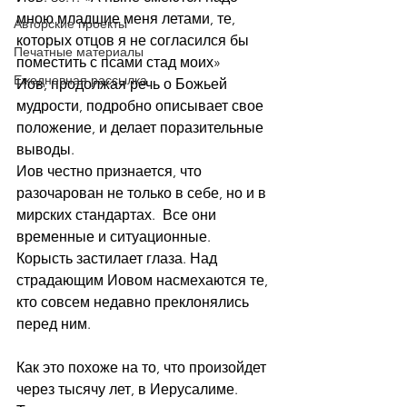
мною младшие меня летами, те, 
Авторские проекты
которых отцов я не согласился бы 
Печатные материалы
поместить с псами стад моих»
Ежедневная рассылка
Иов, продолжая речь о Божьей 
мудрости, подробно описывает свое 
положение, и делает поразительные 
выводы.
Иов честно признается, что 
разочарован не только в себе, но и в 
мирских стандартах.  Все они 
временные и ситуационные.
Корысть застилает глаза. Над 
страдающим Иовом насмехаются те, 
кто совсем недавно преклонялись 
перед ним.
Как это похоже на то, что произойдет 
через тысячу лет, в Иерусалиме. 