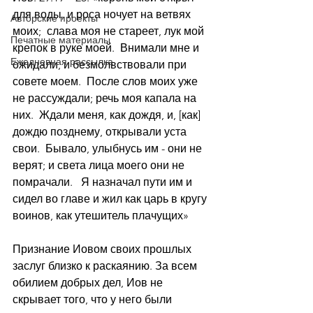
для воды, и роса ночует на ветвях 
Авторские проекты
моих;  слава моя не стареет, лук мой 
Печатные материалы
крепок в руке моей.  Внимали мне и 
Ежедневная рассылка
ожидали, и безмолвствовали при 
совете моем.  После слов моих уже 
не рассуждали; речь моя капала на 
них.  Ждали меня, как дождя, и, [как] 
дождю позднему, открывали уста 
свои.  Бывало, улыбнусь им - они не 
верят; и света лица моего они не 
помрачали.   Я назначал пути им и 
сидел во главе и жил как царь в кругу 
воинов, как утешитель плачущих»
Признание Иовом своих прошлых 
заслуг близко к раскаянию. За всем 
обилием добрых дел, Иов не 
скрывает того, что у него были 