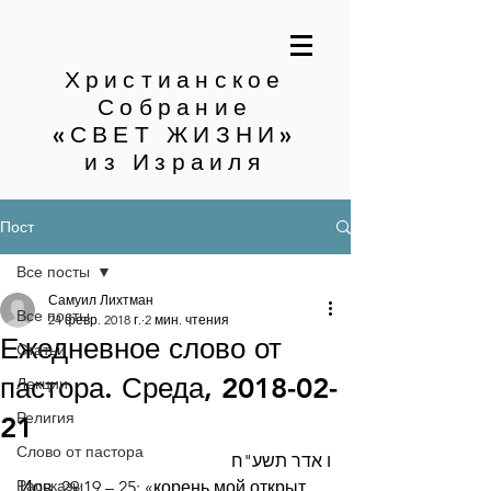
Христианское
Собрание
«СВЕТ ЖИЗНИ»
из Израиля
Пост
Все посты
Самуил Лихтман
Все посты
24 февр. 2018 г.
2 мин. чтения
Ежедневное слово от
Статьи
пастора. Среда, 2018-02-
Лекции
Религия
21
Слово от пастора
ו אדר תשע"ח
Рассказы
Иов. 29:19 – 25: «корень мой открыт 