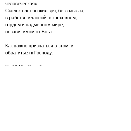
человеческая».
Сколько лет он жил зря, без смысла, 
в рабстве иллюзий, в греховном, 
гордом и надменном мире, 
независимом от Бога.
Как важно признаться в этом, и 
обратиться к Господу.
Пс.39:18: «Я же беден и нищ, но 
Господь печется о мне. Ты - помощь 
моя и избавитель мой, Боже мой! не 
замедли».
Слово
Проповедь
Слово от пастора