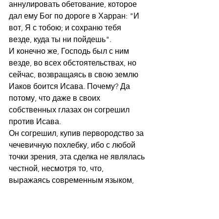
аннулировать обетование, которое 
дал ему Бог по дороге в Харран: "И 
вот, Я с тобою; и сохраню тебя 
везде, куда ты ни пойдешь".
И конечно же, Господь был с ним 
везде, во всех обстоятельствах, но 
сейчас, возвращаясь в свою землю 
Иаков боится Исава. Почему? Да 
потому, что даже в своих 
собственных глазах он согрешил 
против Исава.
Он согрешил, купив первородство за 
чечевичную похлебку, ибо с любой 
точки зрения, эта сделка не являлась 
честной, несмотря то, что, 
выражаясь современным языком, 
она имела юридическую силу. 
Основываясь на нижесказанном Р. 
Иаков б. Иди говорит, что слова 