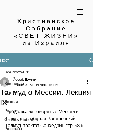
Христианское
Собрание
«СВЕТ ЖИЗНИ»
из Израиля
Пост
Все посты
Йосеф Шулям
Все посты
16 янв. 2018 г.
14 мин. чтения
Талмуд о Мессии. Лекция
Статьи
IX
Лекции
Религия
Продолжаем говорить о Мессии в 
Талмуде, разбирая Вавилонский 
Слово от пастора
Талмуд, трактат Санхедрин стр. 98 б. 
Рассказы