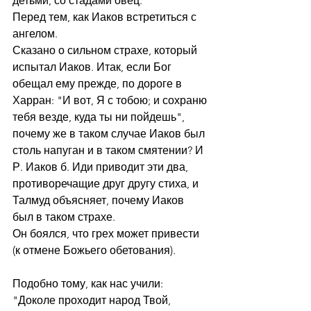
детьми, со стадами овец.
Перед тем, как Иаков встретиться с 
ангелом.
Сказано о сильном страхе, который 
испытал Иаков. Итак, если Бог 
обещал ему прежде, по дороге в 
Харран: "И вот, Я с тобою; и сохраню 
тебя везде, куда ты ни пойдешь", 
почему же в таком случае Иаков был 
столь напуган и в таком смятении? И 
Р. Иаков б. Иди приводит эти два, 
противоречащие друг другу стиха, и 
Талмуд объясняет, почему Иаков 
был в таком страхе.
Он боялся, что грех может привести 
(к отмене Божьего обетования).
Подобно тому, как нас учили: 
"Доколе проходит народ Твой, 