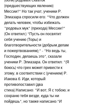
(боли) родовых схваток 
(предшествующих явлению) 
Мессии?" Но так учат, ученики Р. 
Элиазара спросили его: "Что должен 
делать человек, чтобы избежать 
"родовых мук" (прихода) Мессии?" 
(Он ответил:) "Пусть он посвятит 
себя учению (Торы) и 
благотворительности (добрым делам 
и пожертвованиям);" - "Но ведь ты, 
Господин, делаешь это", сказали 
ученики Р. Элиазара. Он ответил: "(Я 
боюсь) что грех может привести к 
этому, в соответствии с (учением) Р. 
Иакова б. Иди, который 
противопоставил (два 
стиха).Написано: "И вот, Я с тобою; и 
сохраню тебя везде, куда ты ни 
пойдешь", но также написано:"И 