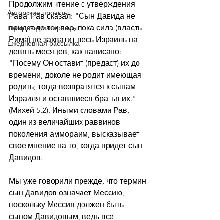
Продолжим чтение с утверждения 
Авторские проекты
Рава. Рав сказал: "Сын Давида не 
придет до тех пор, пока сила (власть 
Печатные материалы
Рима) не захватит весь Израиль на 
Ежедневная рассылка
девять месяцев, как написано: 
"Посему Он оставит (предаст) их до 
времени, доколе не родит имеющая 
родить; тогда возвратятся к сынам 
Израиля и оставшиеся братья их." 
(Михей 5:2). Иными словами Рав, 
один из величайших раввинов 
поколения аммораим, высказывает 
свое мнение на то, когда придет сын 
Давидов.
Мы уже говорили прежде, что термин 
сын Давидов означает Мессию, 
поскольку Мессия должен быть 
сыном Давидовым, ведь все 