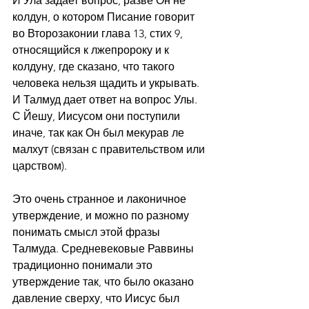
И Ула задает вопрос, разве Он не 
колдун, о котором Писание говорит 
во Второзаконии глава 13, стих 9, 
относящийся к лжепророку и к 
колдуну, где сказано, что такого 
человека нельзя щадить и укрывать. 
И Талмуд дает ответ на вопрос Улы. 
С Йешу, Иисусом они поступили 
иначе, так как Он был мекурав ле 
малхут (связан с правительством или 
царством).
Это очень странное и лаконичное 
утверждение, и можно по разному 
понимать смысл этой фразы 
Талмуда. Средневековые Раввины 
традиционно понимали это 
утверждение так, что было оказано 
давление сверху, что Иисус был 