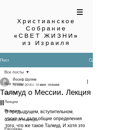
Христианское
Собрание
«СВЕТ ЖИЗНИ»
из Израиля
Пост
Все посты
Йосеф Шулям
Все посты
16 янв. 2018 г.
10 мин. чтения
Талмуд о Мессии. Лекция
Статьи
II
Лекции
Религия
В предыдущем, вступительном, 
уроке мы дали общие определения 
Слово от пастора
того, что же такое Талмуд. И хотя это 
Рассказы