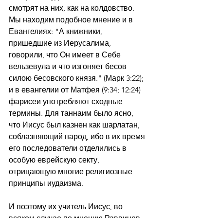
смотрят на них, как на колдовство. 
Мы находим подобное мнение и в 
Евангелиях: "А книжники, 
пришедшие из Иерусалима, 
говорили, что Он имеет в Себе 
вельзевула и что изгоняет бесов 
силою бесовского князя." (Марк 3:22); 
и в евангелии от Матфея (9:34; 12:24) 
фарисеи употребляют сходные 
термины. Для таннаим было ясно, 
что Иисус был казнен как шарлатан, 
соблазняющий народ, ибо в их время 
его последователи отделились в 
особую еврейскую секту, 
отрицающую многие религиозные 
принципы иудаизма.
И поэтому их учитель Иисус, во 