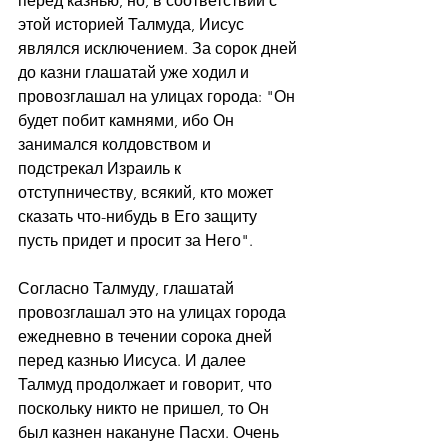
перед казнью, но, в соответствии с 
этой историей Талмуда, Иисус 
являлся исключением. За сорок дней 
до казни глашатай уже ходил и 
провозглашал на улицах города: "Он 
будет побит камнями, ибо Он 
занимался колдовством и 
подстрекал Израиль к 
отступничеству, всякий, кто может 
сказать что-нибудь в Его защиту 
пусть придет и просит за Него".
Согласно Талмуду, глашатай 
провозглашал это на улицах города 
ежедневно в течении сорока дней 
перед казнью Иисуса. И далее 
Талмуд продолжает и говорит, что 
поскольку никто не пришел, то Он 
был казнен накануне Пасхи. Очень 