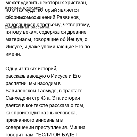
может удивить некоторых христиан, 
Авторские проекты
но в Талмуде, который является 
сборником сочинений Раввинов, 
Печатные материалы
относящихся к третьему, четвертому, 
Ежедневная рассылка
пятому векам, содержатся древние 
материалы, говорящие об Йешуа, о 
Иисусе, и даже упоминающие Его по 
имени.
Одну из таких историй, 
рассказывающую о Иисусе и Его 
распятии, мы находим в 
Вавилонском Талмуде, в трактате 
Санхедрин стр 43 а. Эта история 
дается в контексте рассказа о том, 
как происходит казнь человека, 
признанного виновным в 
совершении преступления. Мишна 
говорит нам: "ЕСЛИ ОН БУДЕТ 