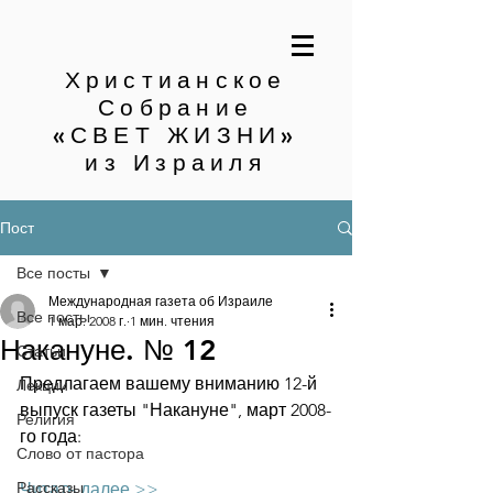
Христианское
Собрание
«СВЕТ ЖИЗНИ»
из Израиля
Пост
Все посты
Международная газета об Израиле
Все посты
1 мар. 2008 г.
1 мин. чтения
Накануне. № 12
Статьи
Предлагаем вашему вниманию 12-й 
Лекции
выпуск газеты "Накануне", март 2008-
Религия
го года:
Слово от пастора
Рассказы
Читать далее >>