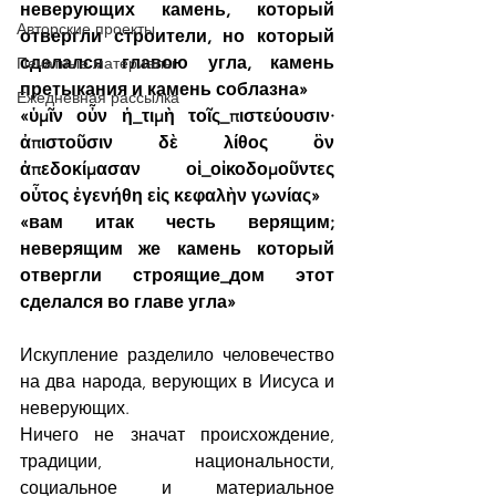
неверующих камень, который 
Авторские проекты
отвергли строители, но который 
сделался главою угла, камень 
Печатные материалы
претыкания и камень соблазна»
Ежедневная рассылка
«ὑμῖν οὖν ἡ_τιμὴ τοῖς_πιστεύουσιν· 
ἀπιστοῦσιν δὲ λίθος ὃν 
ἀπεδοκίμασαν οἱ_οἰκοδομοῦντες 
οὗτος ἐγενήθη εἰς κεφαλὴν γωνίας»
«вам итак честь верящим; 
неверящим же камень который 
отвергли строящие_дом этот 
сделался во главе угла»
Искупление разделило человечество 
на два народа, верующих в Иисуса и 
неверующих.
Ничего не значат происхождение, 
традиции, национальности, 
социальное и материальное 