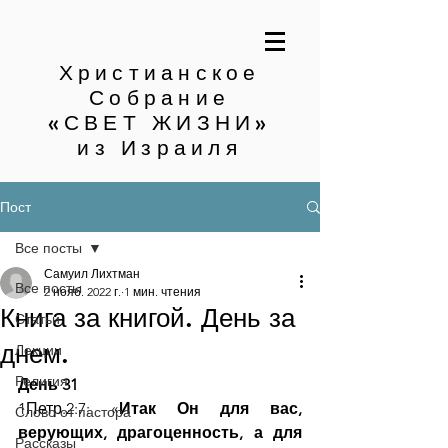
Христианское
Собрание
«СВЕТ ЖИЗНИ»
из Израиля
Пост
Все посты
Самуил Лихтман
Все посты
2 нояб. 2022 г.
1 мин. чтения
Книга за книгой. День за
Статьи
днем.
Лекции
Религия
День 31
1Петр.2:7: «
Итак Он для вас, 
Слово от пастора
верующих, драгоценность, а для 
Рассказы