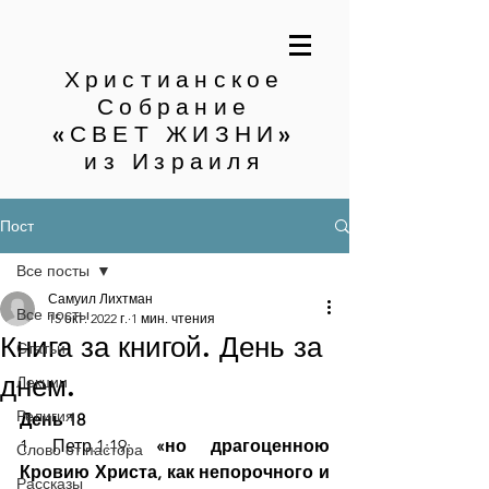
Христианское
Собрание
«СВЕТ ЖИЗНИ»
из Израиля
Пост
Все посты
Самуил Лихтман
Все посты
15 окт. 2022 г.
1 мин. чтения
Книга за книгой. День за
Статьи
днем.
Лекции
Религия
День 18
1 Петр.1:19: 
«но драгоценною 
Слово от пастора
Кровию Христа, как непорочного и 
Рассказы