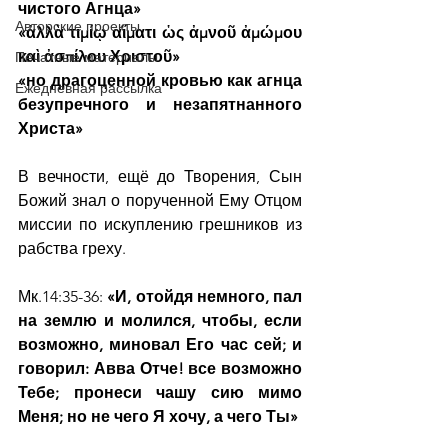
чистого Агнца»
Авторские проекты
«ἀλλὰ τιμίῳ αἵματι ὡς ἀμνοῦ ἀμώμου 
καὶ ἀσπίλου Χριστοῦ»
Печатные материалы
«но драгоценной кровью как агнца 
Ежедневная рассылка
безупречного и незапятнанного 
Христа»
В вечности, ещё до Творения, Сын 
Божий знал о порученной Ему Отцом 
миссии по искуплению грешников из 
рабства греху.
Мк.14:35-36:
 «И, отойдя немного, пал 
на землю и молился, чтобы, если 
возможно, миновал Его час сей; и 
говорил: Авва Отче! все возможно 
Тебе; пронеси чашу сию мимо 
Меня; но не чего Я хочу, а чего Ты»