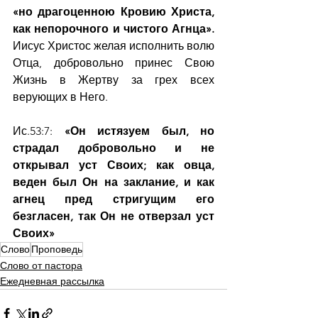
«но драгоценною Кровию Христа, 
как непорочного и чистого Агнца». 
Иисус Христос желая исполнить волю 
Отца, добровольно принес Свою 
Жизнь в Жертву за грех всех 
верующих в Него. 
Ис.53:7:
 «Он истязуем был, но 
страдал добровольно и не 
открывал уст Своих; как овца, 
веден был Он на заклание, и как 
агнец пред стригущим его 
безгласен, так Он не отверзал уст 
Своих»
Слово
Проповедь
Слово от пастора
Ежедневная рассылка