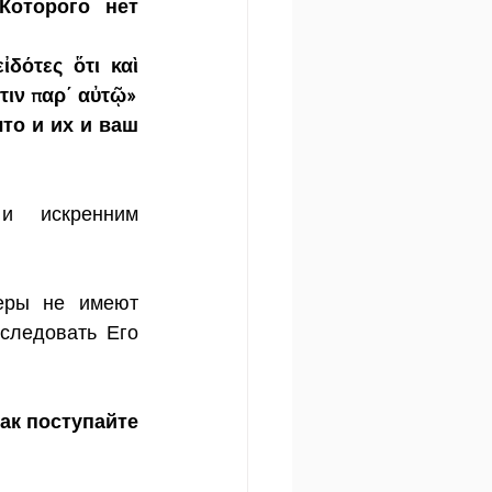
оторого нет 
ἰδότες ὅτι καὶ 
τιν παρ΄ αὐτῷ»
то и их и ваш 
 искренним 
еры не имеют 
следовать Его 
ак поступайте 