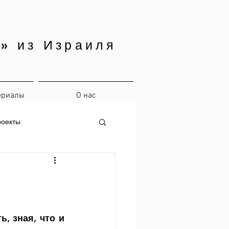
» из Израиля
ериалы
О нас
роекты
, зная, что и 