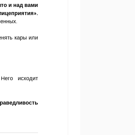
то и над вами 
самими и над ними есть на небесах Господь, у Которого нет лицеприятия». 
енных. 
нять кары или 
его исходит 
аведливость 