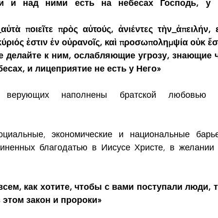
 и над ними есть на небесах Господь, у К
_αὐτὰ ποιεῖτε πρὸς αὐτούς, ἀνιέντες τὴν_ἀπειλήν, ε
ύριός ἐστιν ἐν οὐρανοῖς, καὶ προσωπολημψία οὐκ ἔσ
е делайте к ним, ослабляющие угрозу, знающие ч
бесах, и лицеприятие не есть у Него»
я верующих наполнены братской любовью и
циальные, экономические и национальные барь
иненных благодатью в Иисусе Христе, в желании 
всем, как хотите, чтобы с вами поступали люди, т
в этом закон и пророки»