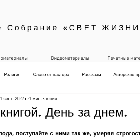
е Собрание «СВЕТ ЖИЗНИ
иоматериалы
Видеоматериалы
Печатные мат
Религия
Слово от пастора
Рассказы
Авторские п
1 сент. 2022 г.
1 мин. чтения
евная рассылка
 книгой. День за днем.
пода, поступайте с ними так же, умеряя строгость