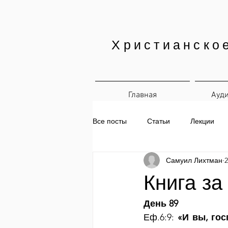
Христианско
Главная
Ауд
Все посты
Статьи
Лекции
Самуил Лихтман
2
Печатные материалы
Ежедн
Книга за
День 89
Еф.6:9: 
«И вы, гос