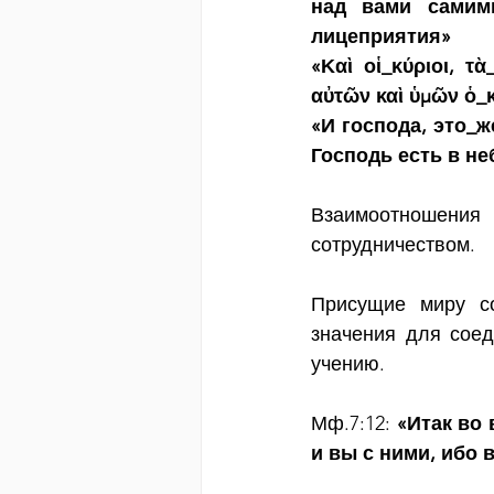
над вами самими
лицеприятия»
«Καὶ οἱ_κύριοι, τὰ
αὐτῶν καὶ ὑμῶν ὁ_κ
«И господа, это_ж
Господь есть в не
Взаимоотношени
сотрудничеством.
Присущие миру со
значения для соед
учению.
Мф.7:12: 
«Итак во 
и вы с ними, ибо 