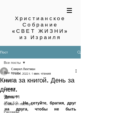
Христианское
Собрание
«СВЕТ ЖИЗНИ»
из Израиля
Пост
Все посты
Самуил Лихтман
Все посты
13 июн. 2022 г.
1 мин. чтения
Книга за книгой. День за
Статьи
днем.
Лекции
Религия
День 91
Иак.5:9: «
Не сетуйте, братия, друг 
Слово от пастора
на друга, чтобы не быть 
Рассказы