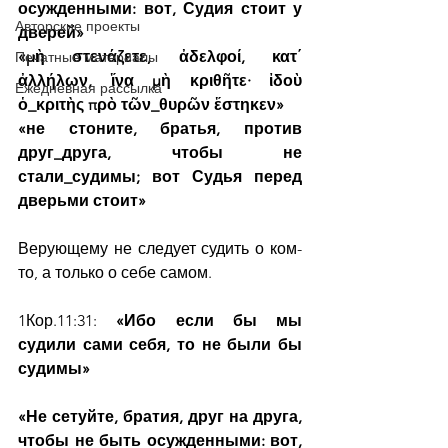
осужденными: вот, Судия стоит у 
Авторские проекты
дверей»
«μὴ στενάζετε, ἀδελφοί, κατ΄ 
Печатные материалы
ἀλλήλων, ἵνα μὴ κριθῆτε· ἰδοὺ 
Ежедневная рассылка
ὁ_κριτὴς πρὸ τῶν_θυρῶν ἕστηκεν»
«не стоните, братья, против 
друг_друга, чтобы не 
стали_судимы; вот Судья перед 
дверьми стоит»
Верующему не следует судить о ком-
то, а только о себе самом.
1Кор.11:31:
 «Ибо если бы мы 
судили сами себя, то не были бы 
судимы»
«Не сетуйте, братия, друг на друга, 
чтобы не быть осужденными: вот, 