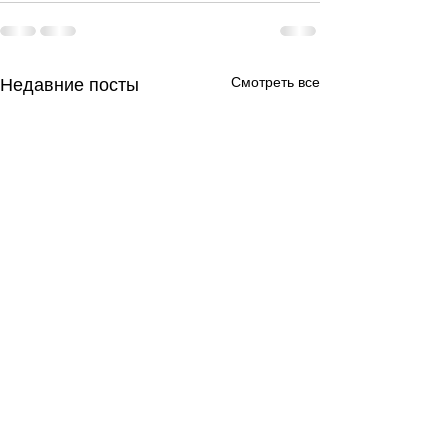
Смотреть все
Недавние посты
День за днем.
День за днем.