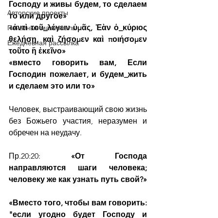
Господу и живы будем, то сделаем 
Авторские проекты
то или другое»
«ἀντὶ τοῦ_λέγειν ὑμᾶς, Ἐὰν ὁ_κύριος 
Печатные материалы
θελήσῃ, καὶ ζήσομεν καὶ ποιήσομεν 
Ежедневная рассылка
τοῦτο ἢ ἐκεῖνο»
«вместо говорить вам, Если 
Господин пожелает, и будем_жить 
и сделаем это или то»
Человек, выстраивающий свою жизнь 
без Божьего участия, неразумен и 
обречен на неудачу.
Пр.20:20: 
«От Господа 
направляются шаги человека; 
человеку же как узнать путь свой?»
«Вместо того, чтобы вам говорить: 
"если угодно будет Господу и 