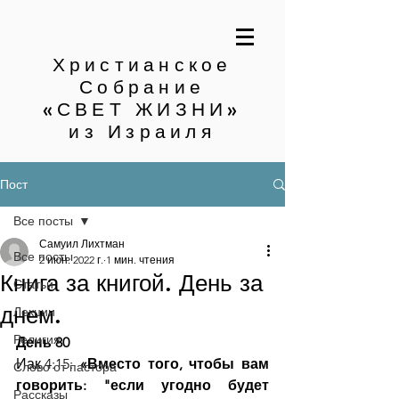
Христианское
Собрание
«СВЕТ ЖИЗНИ»
из Израиля
Пост
Все посты
Самуил Лихтман
Все посты
2 июн. 2022 г.
1 мин. чтения
Книга за книгой. День за
Статьи
днем.
Лекции
Религия
День 80
Иак.4:15: 
«Вместо того, чтобы вам 
Слово от пастора
говорить: "если угодно будет 
Рассказы