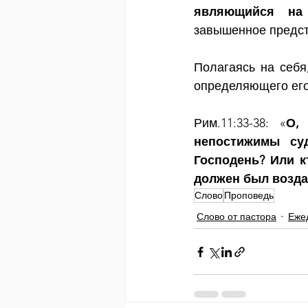
являющийся на
завышенное предст
Полагаясь на себя
определяющего его
Рим.11:33-38: «
О,
непостижимы су
Господень? Или к
должен был воздат
Слово
Проповедь
Слово от пастора
Еже