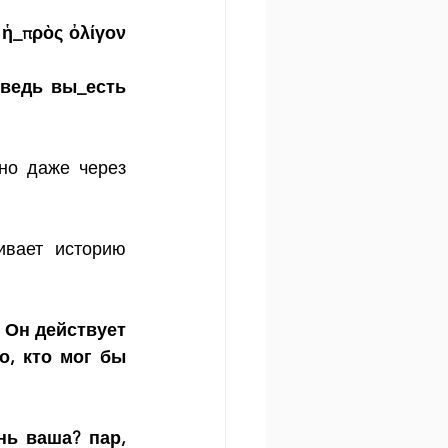
 ἡ_πρὸς ὀλίγον 
ведь вы_есть 
но даже через 
вает историю 
 Он действует 
, кто мог бы 
ь ваша? пар, 