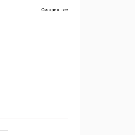
Смотреть все
 за днем.
650 Пр.24:3-4: «Мудростью