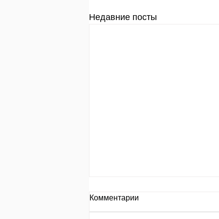
Недавние посты
День за днем.
Комментарии
День 653 Пр.24:8: «Кто