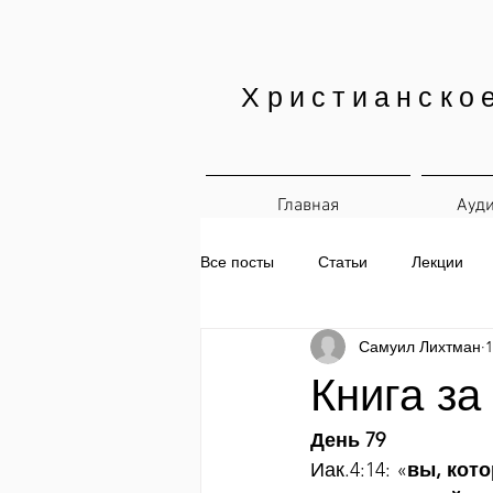
Христианско
Главная
Ауд
Все посты
Статьи
Лекции
Самуил Лихтман
1
Печатные материалы
Ежедн
Книга за
День 79
Иак.4:14: «
вы, кото