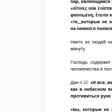
пар, являющийся 
«οἵτινες οὐκ ἐπίστ
φαινομένη, ἔπειτα 
«те,_которые не 
на немного появл
Никто из людей не
минуту.
Господь содержит
человечества в пол
Дан.4:32: 
«И все, ж
как в небесном во
противиться руке 
«вы, которые не з