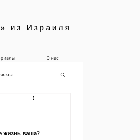
» из Израиля
ериалы
О нас
роекты
е жизнь ваша? 