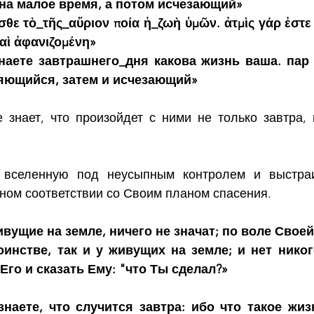
на малое время, а потом исчезающий»
ασθε τὸ_τῆς_αὔριον ποία ἡ_ζωὴ ὑμῶν. ἀτμὶς γάρ ἐστε
καὶ ἀφανιζομένη»
знаете завтрашнего_дня какова жизнь ваша. пар 
яющийся, затем и исчезающий»
 знает, что произойдет с ними не только завтра, 
 вселенную под неусыпным контролем и выстраи
ном соответствии со Своим планом спасения.
ивущие на земле, ничего не значат; по воле Своей
инстве, так и у живущих на земле; и нет никого
Его и сказать Ему: "что Ты сделал?»
наете, что случится завтра: ибо что такое жизн