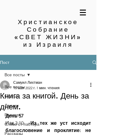
Христианское
Собрание
«СВЕТ ЖИЗНИ»
из Израиля
Пост
Все посты
Самуил Лихтман
Все посты
10 мая 2022 г.
1 мин. чтения
Книга за книгой. День за
Статьи
днем.
Лекции
Религия
День 57
Иак.3:10: «
Из тех же уст исходит 
Слово от пастора
благословение и проклятие: не 
Рассказы