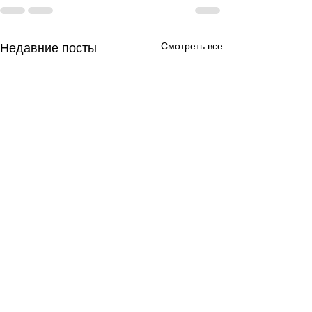
Смотреть все
Недавние посты
День за днем.
День за днем.