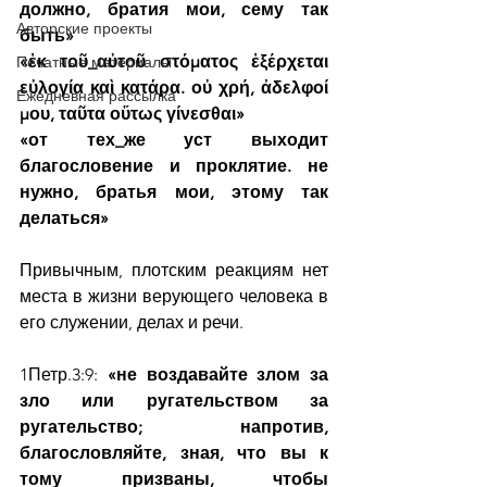
должно, братия мои, сему так 
Авторские проекты
быть»
«ἐκ τοῦ_αὐτοῦ στόματος ἐξέρχεται 
Печатные материалы
εὐλογία καὶ κατάρα. οὐ χρή, ἀδελφοί 
Ежедневная рассылка
μου, ταῦτα οὕτως γίνεσθαι»
«от тех_же уст выходит 
благословение и проклятие. не 
нужно, братья мои, этому так 
делаться»
Привычным, плотским реакциям нет 
места в жизни верующего человека в 
его служении, делах и речи.  
1Петр.3:9: 
«не воздавайте злом за 
зло или ругательством за 
ругательство; напротив, 
благословляйте, зная, что вы к 
тому призваны, чтобы 