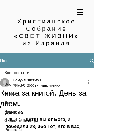
Христианское
Собрание
«СВЕТ ЖИЗНИ»
из Израиля
Пост
Все посты
Самуил Лихтман
Все посты
10 нояб. 2020 г.
1 мин. чтения
Книга за книгой. День за
Статьи
днем.
Лекции
Религия
День 66
1Ин.4:4: 
«Дети! вы от Бога, и 
Слово от пастора
победили их; ибо Тот, Кто в вас, 
Рассказы