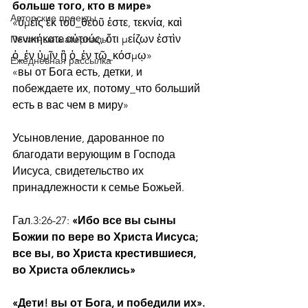
больше того, кто в мире»
Авторские проекты
«ὑμεῖς ἐκ τοῦ_θεοῦ ἐστε, τεκνία, καὶ 
νενικήκατε αὐτούς, ὅτι μείζων ἐστὶν 
Печатные материалы
ὁ_ἐν ὑμῖν ἢ ὁ_ἐν τῷ_κόσμῳ»
Ежедневная рассылка
«вы от Бога есть, детки, и 
побеждаете их, потому_что больший 
есть в вас чем в миру»
Усыновление, дарованное по 
благодати верующим в Господа 
Иисуса, свидетельство их 
принадлежности к семье Божьей.
Гал.3:26-27:
 «Ибо все вы сыны 
Божии по вере во Христа Иисуса; 
все вы, во Христа крестившиеся, 
во Христа облеклись»
«Дети! вы от Бога, и победили их». 